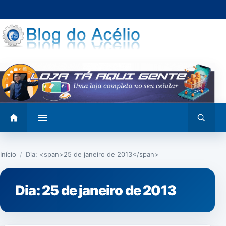
Pular
para
o
conteúdo
Abrir
Abrir
menu
busca
Início
/
Dia: <span>25 de janeiro de 2013</span>
Dia:
25 de janeiro de 2013
IMPRENSA