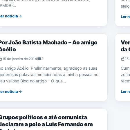
(PMDB)…
elei
Ler notícia
Ler n
EDUCAÇÃO
POLÍ
Por João Batista Machado – Ao amigo
Ver
Acélio
da
15 de janeiro de 2014
2
15 
Ao amigo Acélio. Preliminarmente, agradeço as suas
Cump
generosas palavras mencionadas à minha pessoa no
zona
seu valioso Blog no artigo – O que…
rece
Ler notícia
Ler n
NOTÍCIAS
Grupos políticos e até comunista
declaram a poio a Luis Fernando em