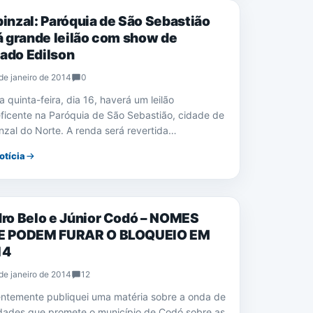
inzal: Paróquia de São Sebastião
á grande leilão com show de
do Edilson
de janeiro de 2014
0
 quinta-feira, dia 16, haverá um leilão
ficente na Paróquia de São Sebastião, cidade de
nzal do Norte. A renda será revertida…
otícia
ÇÕES 2014
ro Belo e Júnior Codó – NOMES
E PODEM FURAR O BLOQUEIO EM
14
de janeiro de 2014
12
ntemente publiquei uma matéria sobre a onda de
dades que promete o município de Codó sobre as