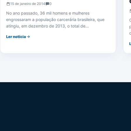
15 de janeiro de 2014
0
No ano passado, 36 mil homens e mulheres
engrossaram a população carcerária brasileira, que
atingiu, em dezembro de 2013, o total de…
Ler notícia