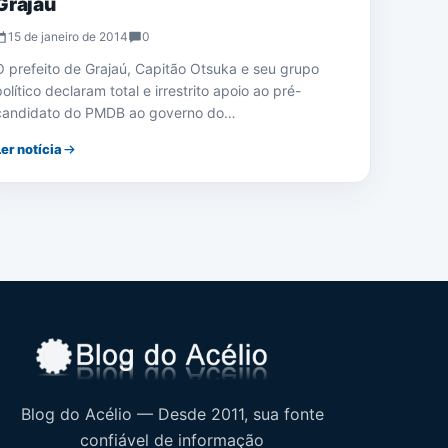
Grajaú
15 de janeiro de 2014
0
O prefeito de Grajaú, Capitão Otsuka e seu grupo
político declaram total e irrestrito apoio ao pré-
candidato do PMDB ao governo do…
Ler notícia
Blog do Acélio — Desde 2011, sua fonte
confiável de informação