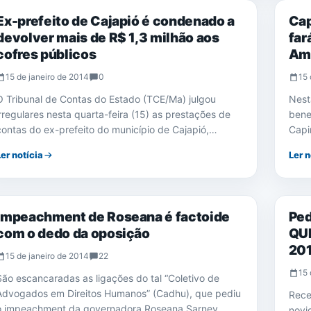
Ex-prefeito de Cajapió é condenado a
Cap
devolver mais de R$ 1,3 milhão aos
far
cofres públicos
Ama
15 de janeiro de 2014
0
15 
O Tribunal de Contas do Estado (TCE/Ma) julgou
Nesta
irregulares nesta quarta-feira (15) as prestações de
bene
contas do ex-prefeito do município de Cajapió,…
Capi
Ler notícia
Ler n
ELEIÇÕES 2014
ELEI
Impeachment de Roseana é factoide
Ped
com o dedo da oposição
QU
20
15 de janeiro de 2014
22
15 
São escancaradas as ligações do tal “Coletivo de
Advogados em Direitos Humanos” (Cadhu), que pediu
Rece
o impeachment da governadora Roseana Sarney
novi