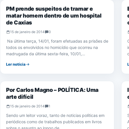
PM prende suspeitos de tramar e
matar homem dentro de um hospital
de Caxias
15 de janeiro de 2014
0
Na última terça, 14/01, foram efetuadas as prisões de
todos os envolvidos no homicídio que ocorreu na
madrugada da última sexta-feira, 10/01,…
Ler notícia
EDUCAÇÃO
Por Carlos Magno – POLÍTICA: Uma
arte difícil
15 de janeiro de 2014
1
Sendo um leitor voraz, tanto de noticias políticas em
periódicos como de trabalhos publicados em livros
sobre o assunto ao longo de…