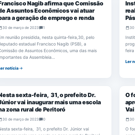
Francisco Nagib afirma que Comissão
Ins
de Assuntos Econômicos vai atuar
rea
para a geração de emprego e renda
Pá
30 de março de 2023
1
30
Em reunião presidida, nesta quinta-feira,30, pelo
Inst
deputado estadual Francisco Nagib (PSB), a
prog
Comissão de Assuntos Econômicos, uma das mais
feir
importantes da Assembleia…
Ler n
Ler notícia
NOTÍCIAS
NOTÍ
Nesta sexta-feira, 31, o prefeito Dr.
O f
Júnior vai inaugurar mais uma escola
apr
na zona rural de Peritoró
Vai
30 de março de 2023
0
30
Nesta sexta-feira, 31, o prefeito Dr. Júnior vai
O fo