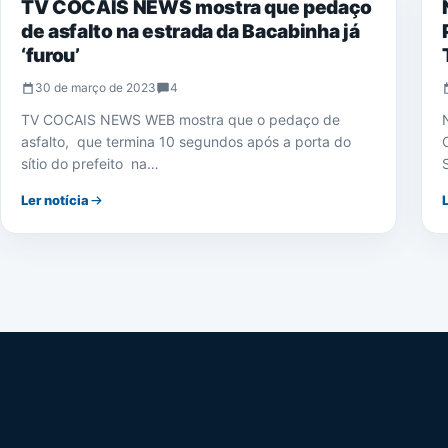
TV COCAIS NEWS mostra que pedaço
de asfalto na estrada da Bacabinha já
‘furou’
30 de março de 2023
4
TV COCAIS NEWS WEB mostra que o pedaço de
asfalto, que termina 10 segundos após a porta do
sítio do prefeito na…
Ler notícia