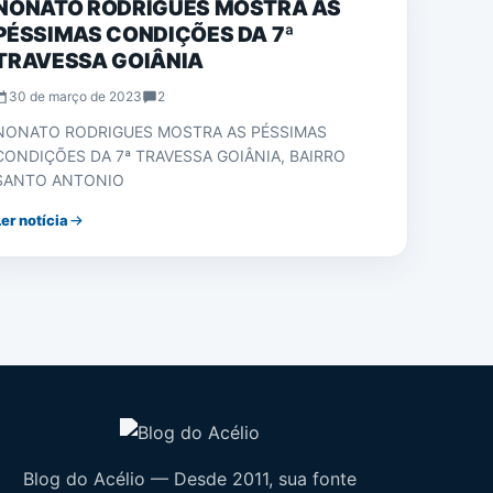
NONATO RODRIGUES MOSTRA AS
PÉSSIMAS CONDIÇÕES DA 7ª
TRAVESSA GOIÂNIA
30 de março de 2023
2
NONATO RODRIGUES MOSTRA AS PÉSSIMAS
CONDIÇÕES DA 7ª TRAVESSA GOIÂNIA, BAIRRO
SANTO ANTONIO
Ler notícia
Blog do Acélio — Desde 2011, sua fonte