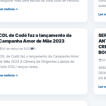
inaugurar mais uma escola na zona rural de Peritoró.
cons
aula
Ler notícia
Ler n
NOTÍCIAS
NOTÍ
CDL de Codó faz o lançamento da
SE
Campanha Amor de Mãe 2023
AN
CR
30 de março de 2023
0
BO
CDL de Codó faz o lançamento da Campanha Amor
30
de Mãe 2023 A Câmara de Dirigentes Lojistas de
Codó (CDL) lançou nesta…
SER
DEI
Ler notícia
DA B
Ler n
NOTÍCIAS