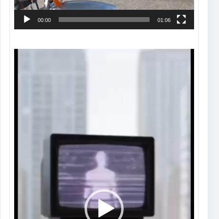
00:00
01:06
Tocador
de
vídeo