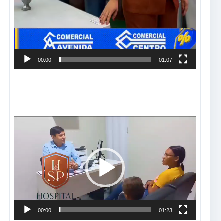
00:00
01:07
Tocador
de
vídeo
00:00
01:23