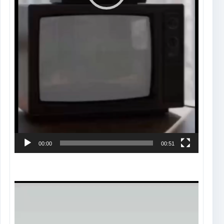
00:00
00:51
Tocador
de
vídeo