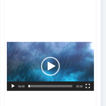
Tocador
de
vídeo
00:00
00:30