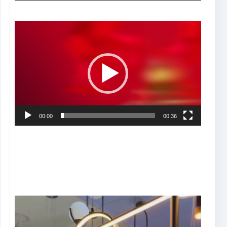
Tocador
de
vídeo
00:00
00:36
Tocador
de