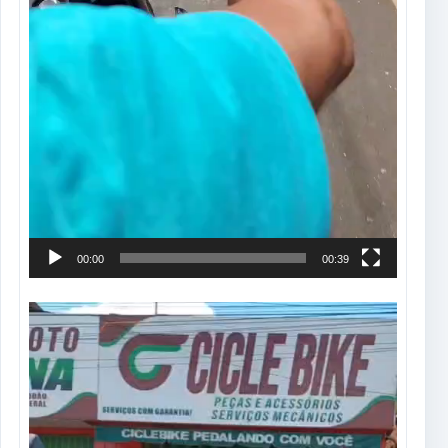
00:00
00:39
Tocador
de
vídeo