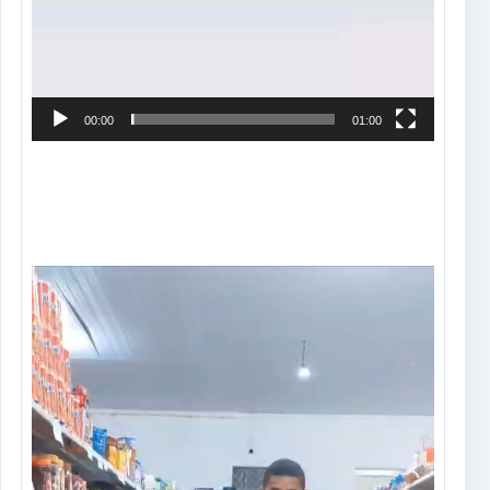
00:00
01:00
Tocador
de
vídeo