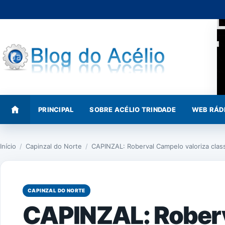
Pular
para
o
conteúdo
PRINCIPAL
SOBRE ACÉLIO TRINDADE
WEB RÁD
Início
/
Capinzal do Norte
/
CAPINZAL: Roberval Campelo valoriza cla
CAPINZAL DO NORTE
CAPINZAL: Rober