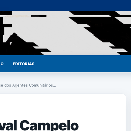
IO
EDITORIAS
sse dos Agentes Comunitários…
val Campelo