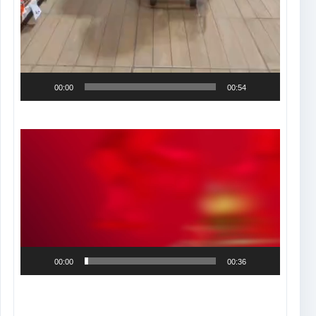
00:00
00:54
Tocador
de
vídeo
00:00
00:36