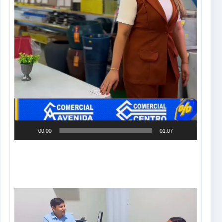
00:00
01:07
Tocador
de
vídeo