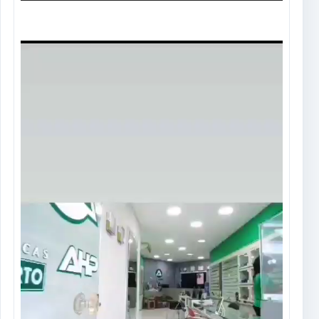
Tocador
de
vídeo