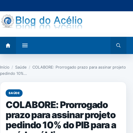
Pular
para
o
conteúdo
Abrir
Abrir
menu
busca
Início
/
Saúde
/
COLABORE: Prorrogado prazo para assinar projeto
pedindo 10%…
SAÚDE
COLABORE: Prorrogado
prazo para assinar projeto
pedindo 10% do PIB para a