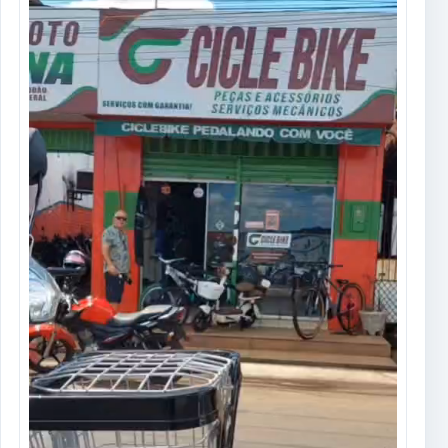
Tocador
de
vídeo