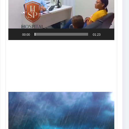
00:00
01:23
Tocador
de
vídeo