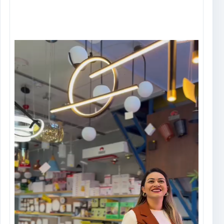
Tocador
de
vídeo