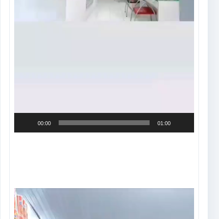
00:00
01:00
Tocador
de