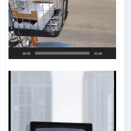
00:00
01:06
Tocador
de
vídeo