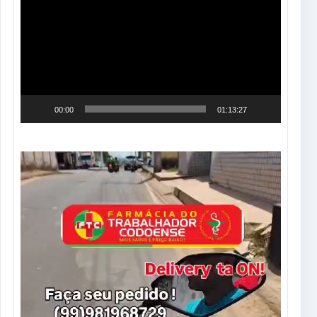
de
vídeo
00:00
01:13:27
Tocador
de
vídeo