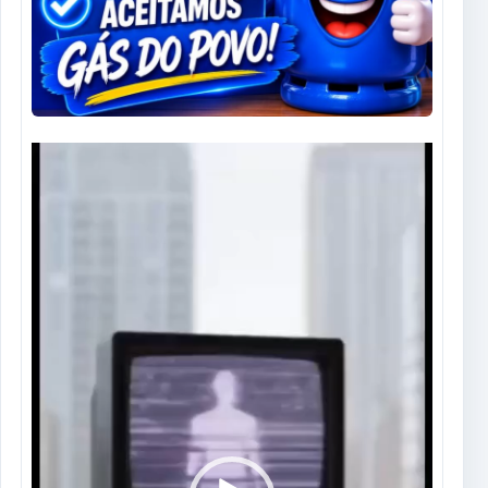
Tocador
de
vídeo