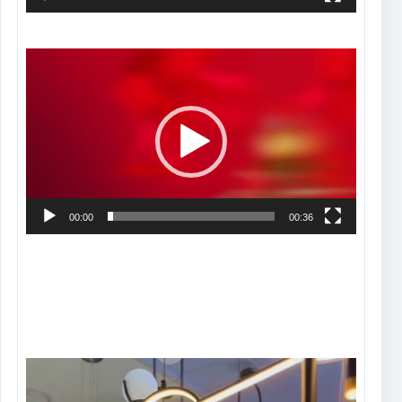
Tocador
de
vídeo
00:00
00:36
Tocador
de