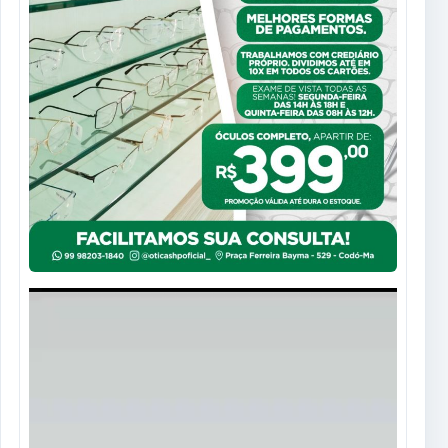
Tocador
de
vídeo