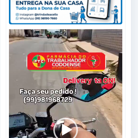
Tocador
de
vídeo