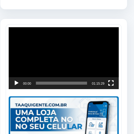
Tocador
de
vídeo
00:00
01:15:29