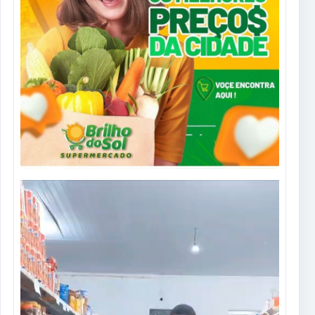
Tocador
de
vídeo