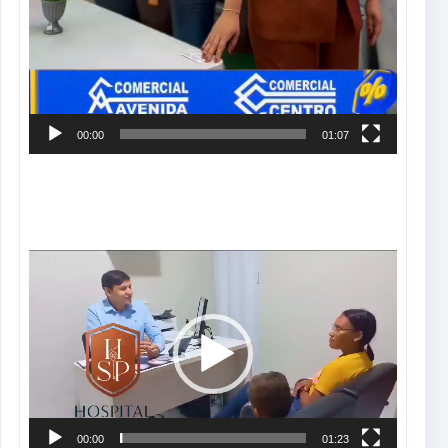
00:00
01:07
Tocador
de
vídeo
00:00
01:23