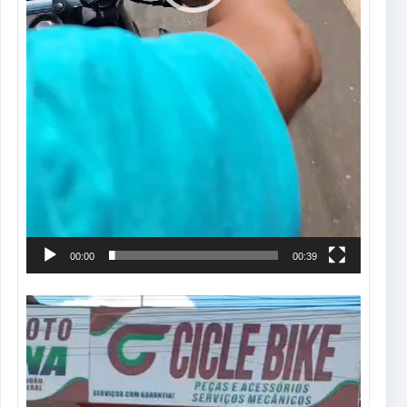
00:00
00:39
Tocador
de
vídeo