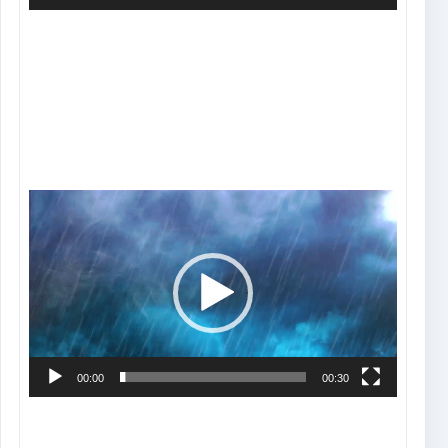
Tocador
de
vídeo
00:00
00:30