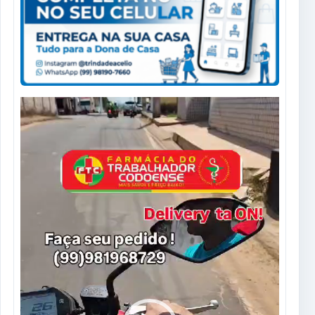
Tocador
de
vídeo