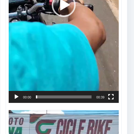
00:00
00:39
Tocador
de
vídeo