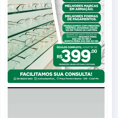
Tocador
de
vídeo