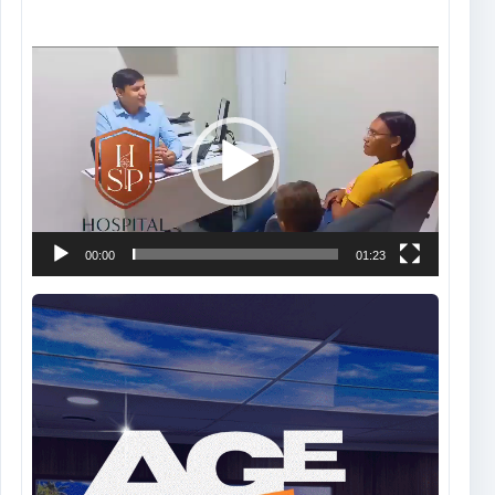
Tocador
de
vídeo
00:00
01:23