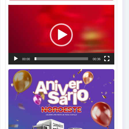
Tocador
de
vídeo
00:00
00:36