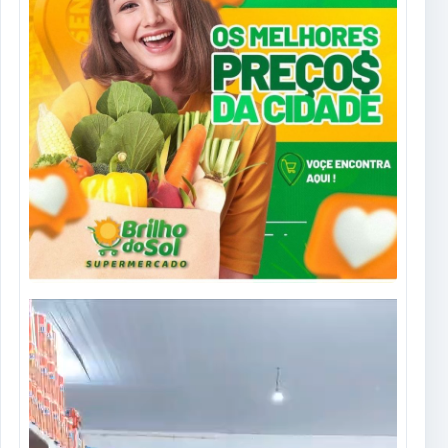
Tocador
de
vídeo