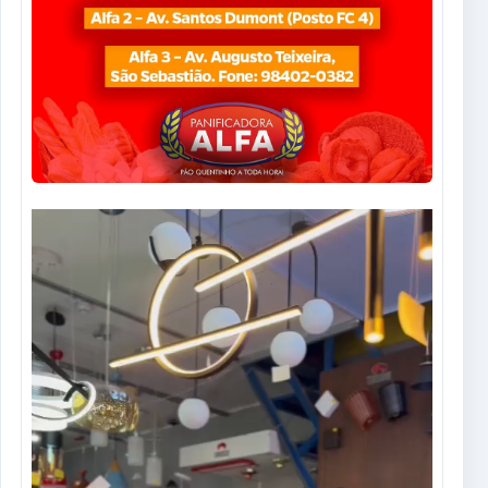
Tocador
de
vídeo