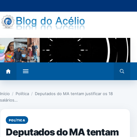
Pular
para
o
conteúdo
Abrir
Abrir
menu
busca
Início
/
Política
/
Deputados do MA tentam justificar os 18
salários…
POLÍTICA
Deputados do MA tentam