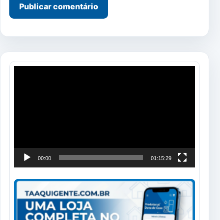
Tocador
de
vídeo
00:00
01:15:29