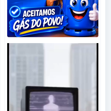
Tocador
de
vídeo