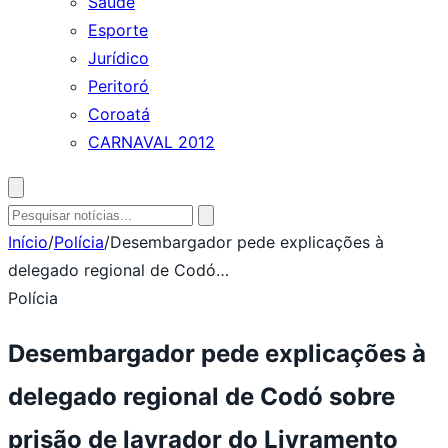
Saúde
Esporte
Jurídico
Peritoró
Coroatá
CARNAVAL 2012
Abrir
busca
Pesquisar
por:
Início
/
Polícia
/
Desembargador pede explicações à
delegado regional de Codó…
Polícia
Desembargador pede explicações à
delegado regional de Codó sobre
prisão de lavrador do Livramento