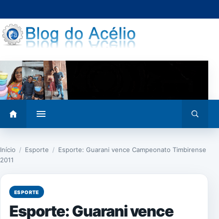
Pular
para
o
conteúdo
Abrir
Abrir
menu
busca
Início
/
Esporte
/
Esporte: Guarani vence Campeonato Timbirense
2011
ESPORTE
Esporte: Guarani vence