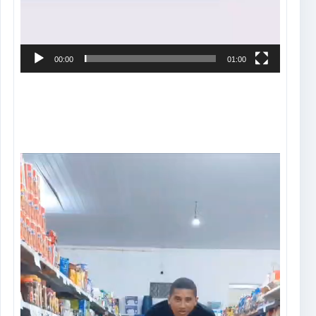
00:00
01:00
Tocador
de
vídeo