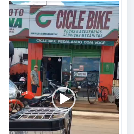
Tocador
de
vídeo