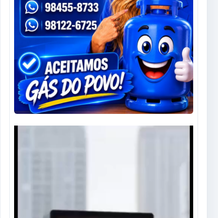
Tocador
de
vídeo