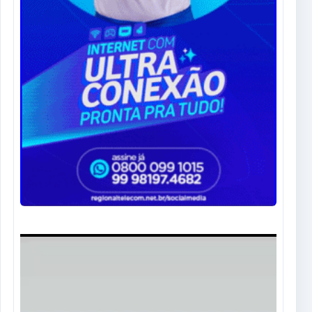
Tocador
de
vídeo