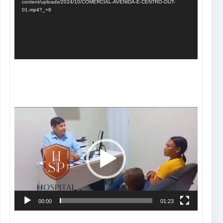
content/uploads/2024/10/COMERCIAL-AVENIDA-E-CENTRO-OUT-
01.mp4?_=8
Tocador
de
vídeo
00:00
01:23