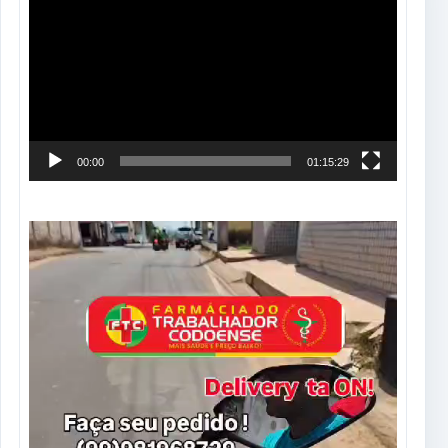
de
vídeo
00:00
01:15:29
Tocador
de
vídeo