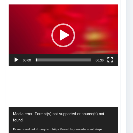
Tocador
de
vídeo
00:00
00:36
Tocador
Media error: Format(s) not supported or source(s) not
de
found
vídeo
Fazer download do arquivo: https://www.blogdoacelio.com.br/wp-