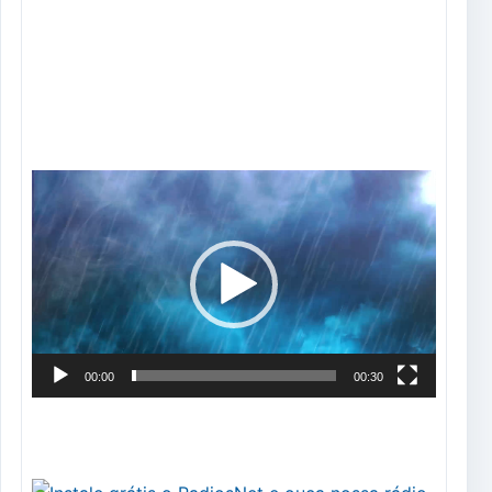
Tocador
de
vídeo
00:00
00:30