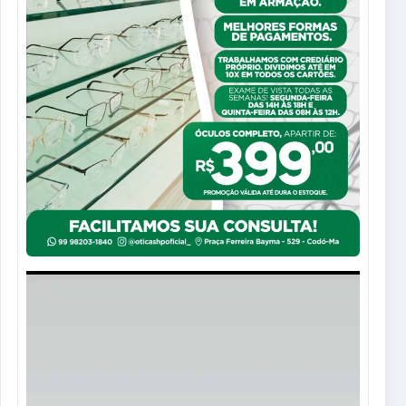
Tocador
de
vídeo