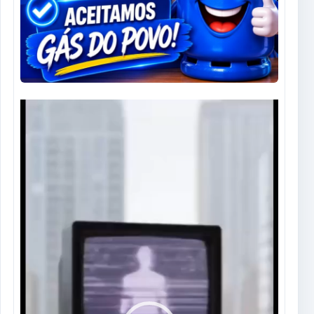
Tocador
de
vídeo