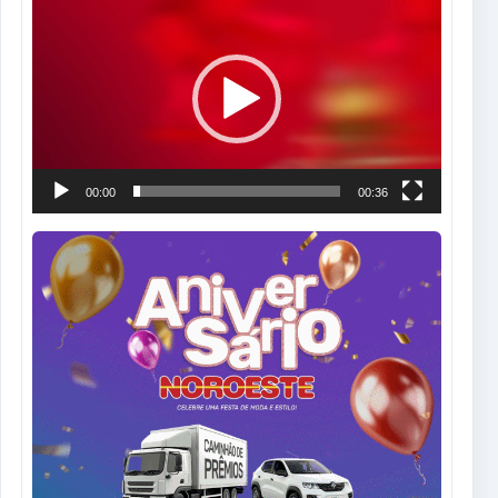
de
vídeo
00:00
00:36