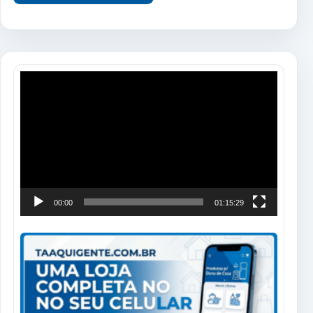
Tocador
de
vídeo
00:00
01:15:29