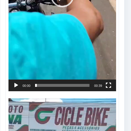
00:00
00:39
Tocador
de
vídeo