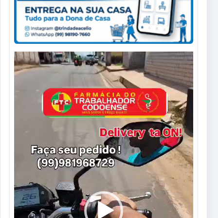
Tocador
de
vídeo