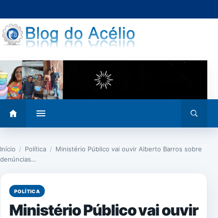
Pular
para
o
conteúdo
Abrir
Abrir
menu
busca
Início
/
Política
/
Ministério Público vai ouvir Alberto Barros sobre
denúncias…
POLÍTICA
Ministério Público vai ouvir