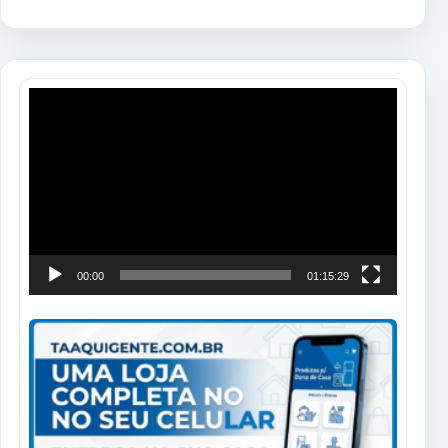
Tocador
de
vídeo
00:00
01:15:29