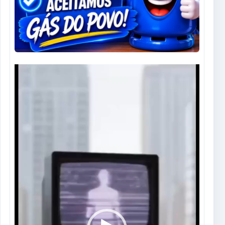
Tocador
de
vídeo