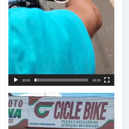
00:00
00:39
Tocador
de
vídeo