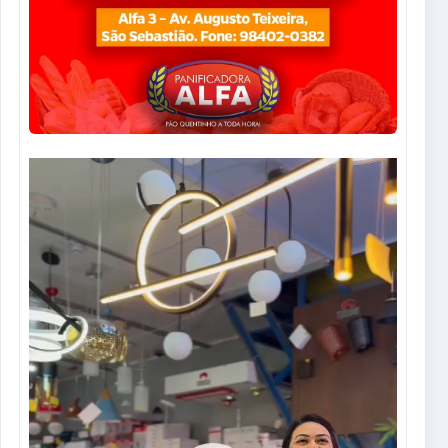
Tocador
de
vídeo