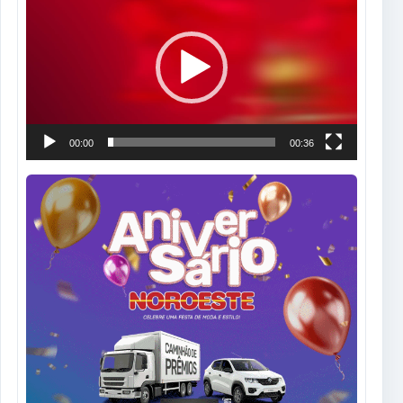
de
vídeo
00:00
00:36