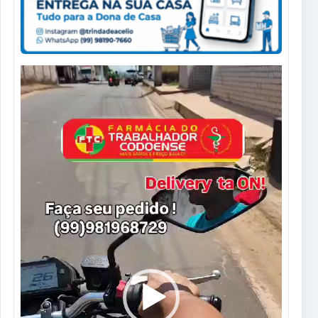
Tocador
de
vídeo