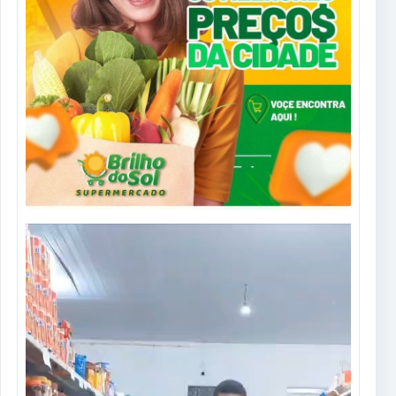
Tocador
de
vídeo