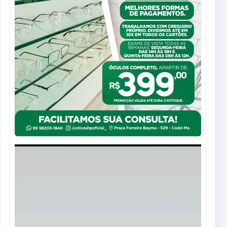
Tocador
de
vídeo