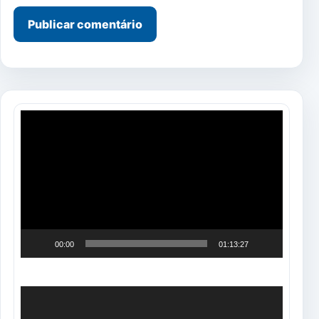
Tocador
de
vídeo
00:00
01:13:27
Tocador
de