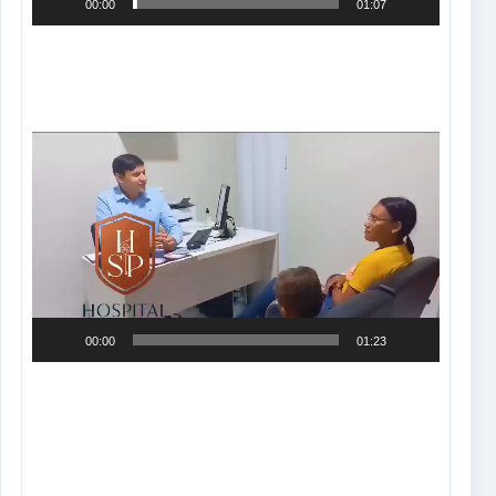
00:00
01:07
Tocador
de
vídeo
00:00
01:23