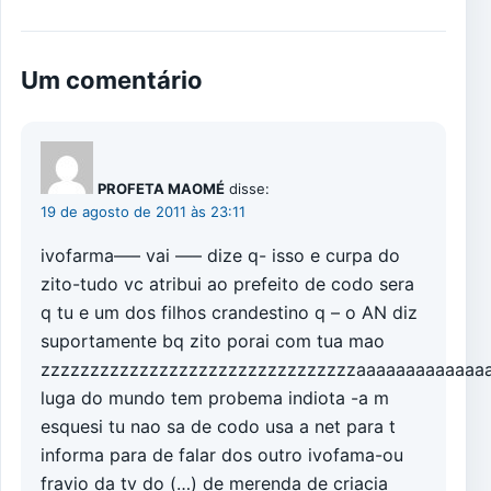
Um comentário
PROFETA MAOMÉ
disse:
19 de agosto de 2011 às 23:11
ivofarma—– vai —– dize q- isso e curpa do
zito-tudo vc atribui ao prefeito de codo sera
q tu e um dos filhos crandestino q – o AN diz
suportamente bq zito porai com tua mao
zzzzzzzzzzzzzzzzzzzzzzzzzzzzzzzzaaaaaaaaaaaaa
luga do mundo tem probema indiota -a m
esquesi tu nao sa de codo usa a net para t
informa para de falar dos outro ivofama-ou
fravio da tv do (…) de merenda de criacia