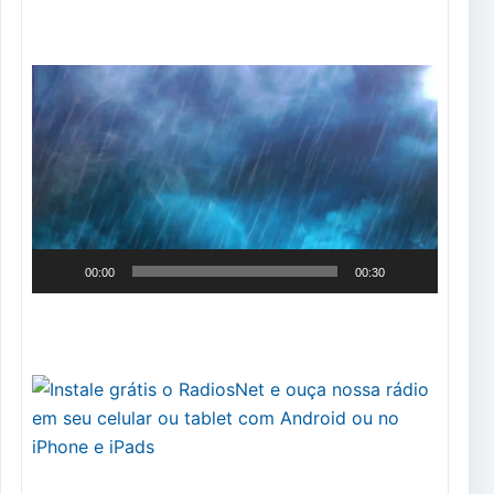
Tocador
de
vídeo
00:00
00:30