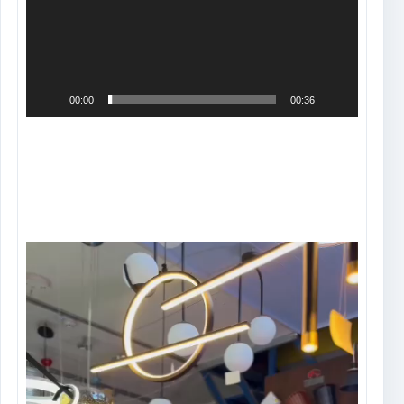
00:00
00:36
Tocador
de
vídeo