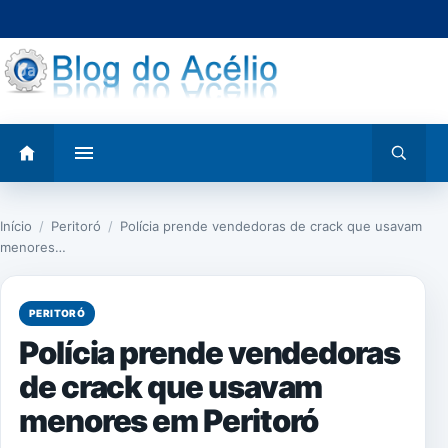
Pular
para
o
conteúdo
Abrir
Abrir
menu
busca
Início
/
Peritoró
/
Polícia prende vendedoras de crack que usavam
menores…
PERITORÓ
Polícia prende vendedoras
de crack que usavam
menores em Peritoró