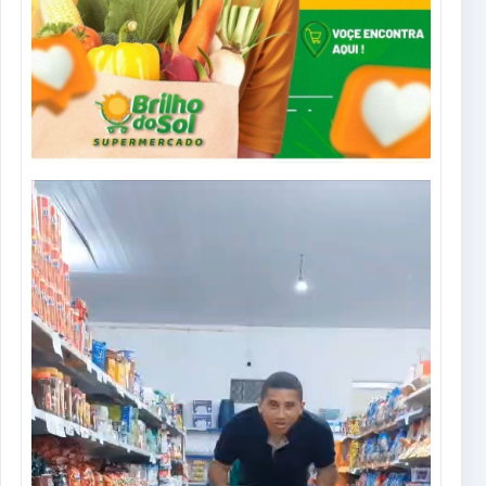
Tocador
de
vídeo