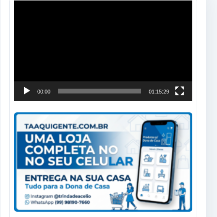
Tocador
de
vídeo
00:00
01:15:29