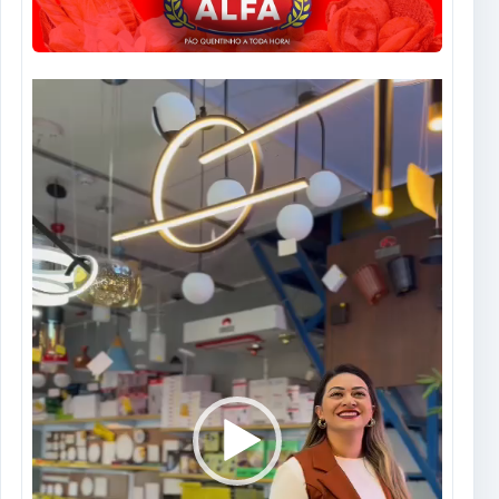
Tocador
de
vídeo