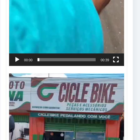
00:00
00:39
Tocador
de
vídeo