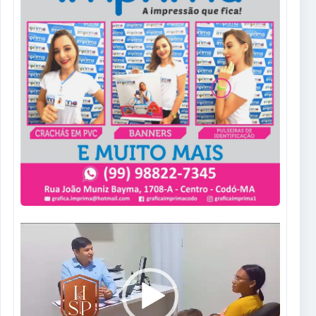
Tocador
de
vídeo