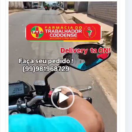
Tocador
de
vídeo