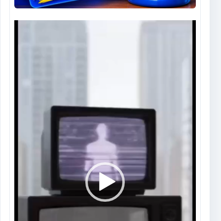
Tocador
de
vídeo