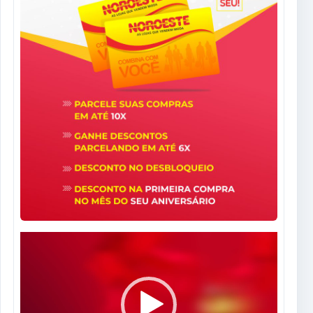
Tocador
de
vídeo