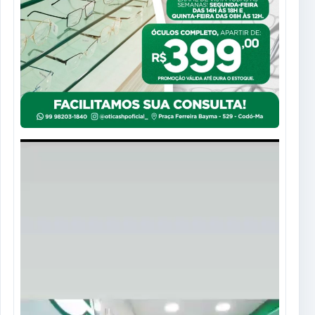
Tocador
de
vídeo