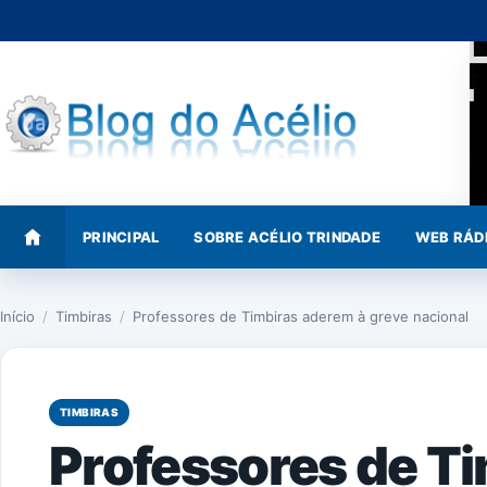
Pular
para
o
conteúdo
PRINCIPAL
SOBRE ACÉLIO TRINDADE
WEB RÁD
Início
/
Timbiras
/
Professores de Timbiras aderem à greve nacional
TIMBIRAS
Professores de T