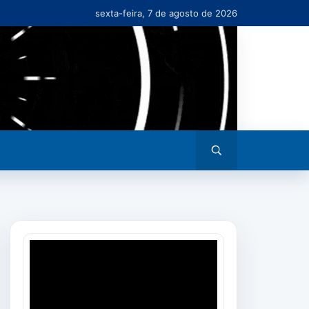
sexta-feira, 7 de agosto de 2026
Abrir
busca
Tocador
de
vídeo