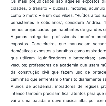
Os mais prejudicados são aqueles expostos di
cidades, o trânsito – buzinas, motores, acúmul
como o metrô – é um dos vilões. “Ruídos altos i
persistentes e cotidianos”, considera Andréa.
menos prejudicados que habitantes de grandes c
Algumas categorias profissionais também pre
expostos. Cabeleireiros que manuseiam secado
domésticos expostos a barulhos como aspiradore
que utilizam liquidificadores e batedeiras; l
veículos; professores de academia que usam mús
da construção civil que fazem uso de britade
caminhão que enfrentam o trânsito diariamente s
Alunos de academia, moradores de regiões pró
intenso também precisam ficar atentos para que
vai a uma balada e ouve música alta, por exe