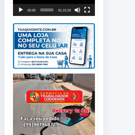
00:00
01:15:29
Tocador
de
vídeo