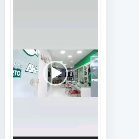
Tocador
de
vídeo