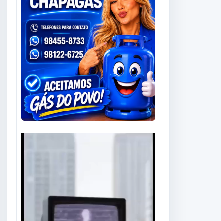
Tocador
de
vídeo