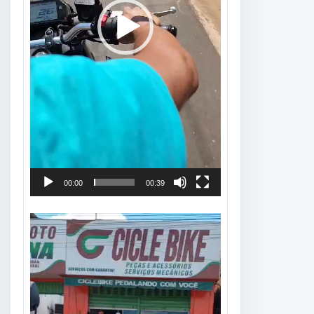
00:00
00:39
Tocador
de
vídeo