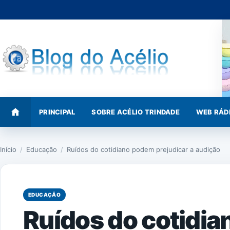
Pular
para
o
conteúdo
PRINCIPAL
SOBRE ACÉLIO TRINDADE
WEB RÁD
Início
/
Educação
/
Ruídos do cotidiano podem prejudicar a audição
EDUCAÇÃO
Ruídos do cotidi