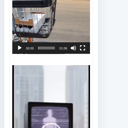
00:00
01:06
Tocador
de
vídeo