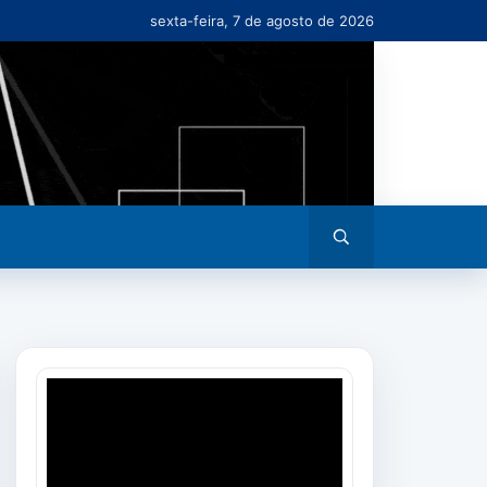
sexta-feira, 7 de agosto de 2026
Abrir
busca
Tocador
de
vídeo