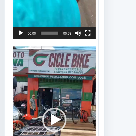
00:00
00:39
Tocador
de
vídeo