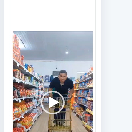
Tocador
de
vídeo