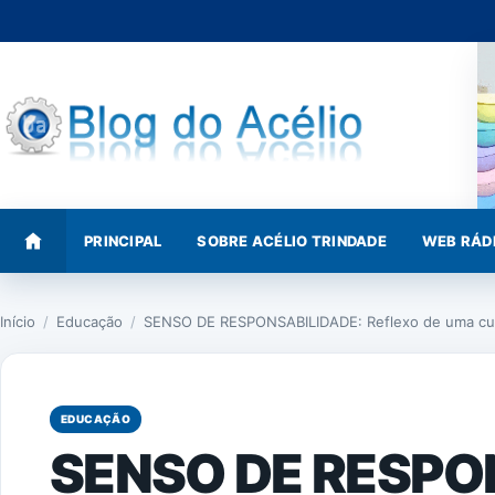
Pular
para
o
conteúdo
PRINCIPAL
SOBRE ACÉLIO TRINDADE
WEB RÁD
Início
/
Educação
/
SENSO DE RESPONSABILIDADE: Reflexo de uma cult
EDUCAÇÃO
SENSO DE RESPO