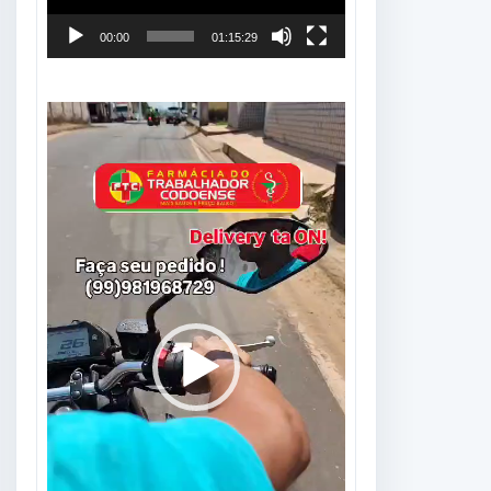
00:00
01:15:29
Tocador
de
vídeo