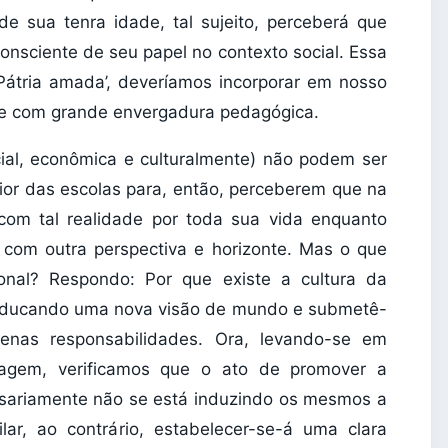
de sua tenra idade, tal sujeito, perceberá que
nsciente de seu papel no contexto social. Essa
‘Pátria amada’, deveríamos incorporar em nosso
 e com grande envergadura pedagógica.
cial, econômica e culturalmente) não podem ser
rior das escolas para, então, perceberem que na
 com tal realidade por toda sua vida enquanto
ra, com outra perspectiva e horizonte. Mas o que
onal? Respondo: Por que existe a cultura da
o educando uma nova visão de mundo e submetê-
enas responsabilidades. Ora, levando-se em
tagem, verificamos que o ato de promover a
ssariamente não se está induzindo os mesmos a
ar, ao contrário, estabelecer-se-á uma clara