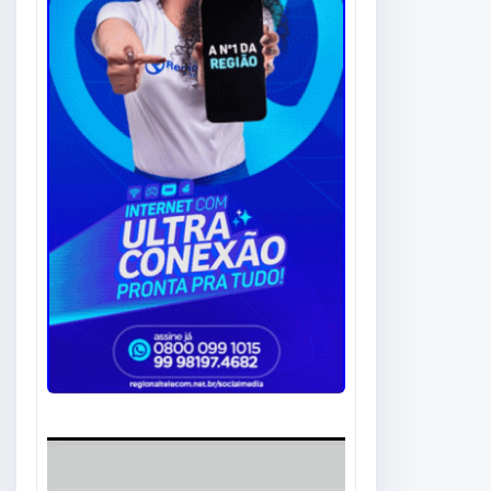
Tocador
de