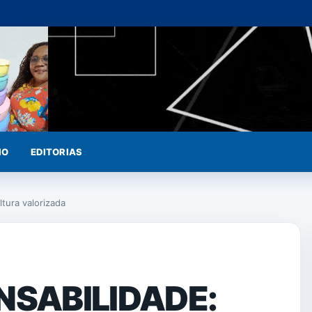
IO
EDITORIAS
ura valorizada
NSABILIDADE: