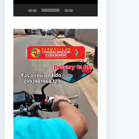
00:00
00:00
Tocador
de
vídeo