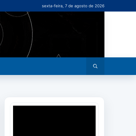
sexta-feira, 7 de agosto de 2026
Abrir
busca
Tocador
de
vídeo