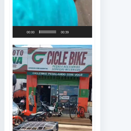
00:00
00:39
Tocador
de
vídeo