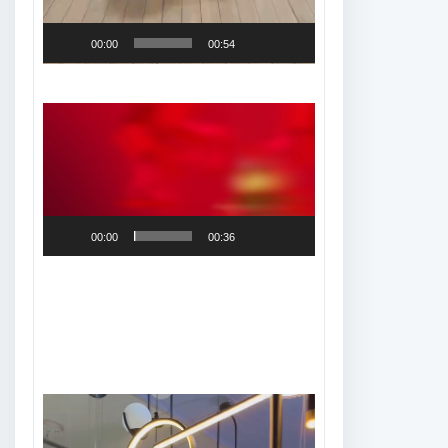
00:00
00:54
Tocador
de
vídeo
00:00
00:36
Tocador
de