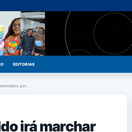
IO
EDITORIAS
resentados por…
do irá marchar