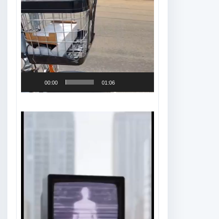
00:00
01:06
Tocador
de
vídeo