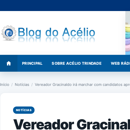
Pular
para
o
conteúdo
PRINCIPAL
SOBRE ACÉLIO TRINDADE
WEB RÁD
Início
/
Notícias
/
Vereador Gracinaldo irá marchar com candidatos ap
NOTÍCIAS
Vereador Gracinal