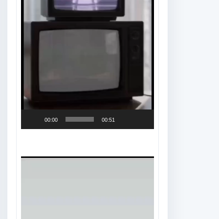
00:00
00:51
Tocador
de
vídeo