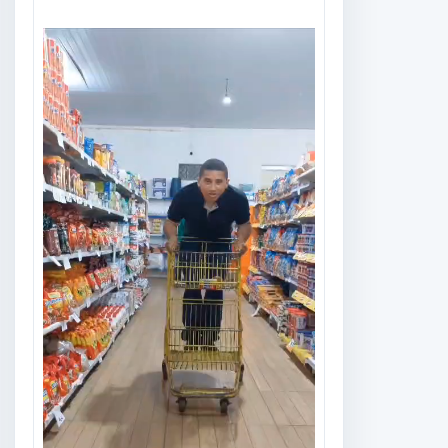
Tocador
de
vídeo