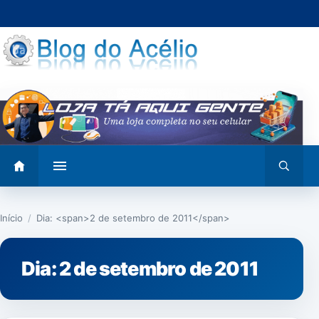
Pular
para
o
conteúdo
Abrir
Abrir
menu
busca
Início
/
Dia: <span>2 de setembro de 2011</span>
Dia:
2 de setembro de 2011
POLÍTICA