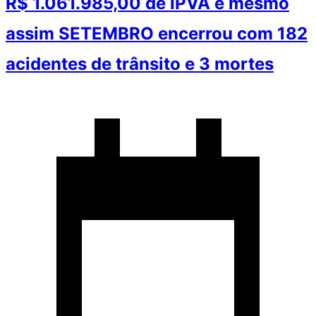
R$ 1.061.985,00 de IPVA e mesmo
assim SETEMBRO encerrou com 182
acidentes de trânsito e 3 mortes