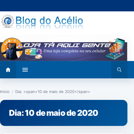
Pular
para
o
conteúdo
Abrir
Abrir
menu
busca
Início
/
Dia: <span>10 de maio de 2020</span>
Dia:
10 de maio de 2020
NOTÍCIAS