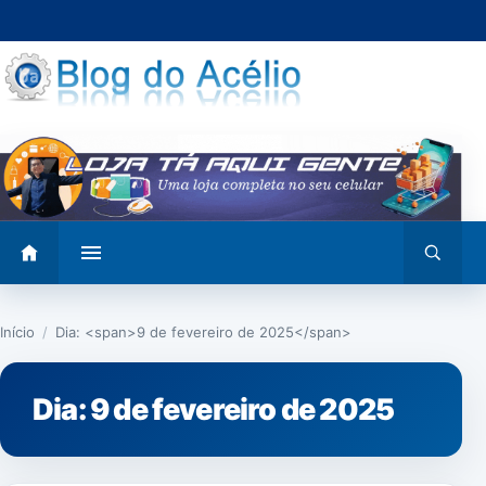
Pular
para
o
conteúdo
Abrir
Abrir
menu
busca
Início
/
Dia: <span>9 de fevereiro de 2025</span>
Dia:
9 de fevereiro de 2025
NOTÍCIAS