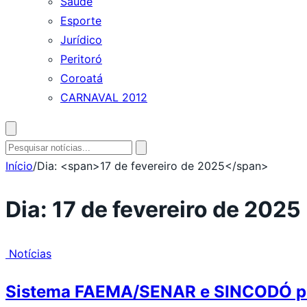
Saúde
Esporte
Jurídico
Peritoró
Coroatá
CARNAVAL 2012
Abrir
busca
Pesquisar
por:
Início
/
Dia: <span>17 de fevereiro de 2025</span>
Dia:
17 de fevereiro de 2025
Notícias
Sistema FAEMA/SENAR e SINCODÓ pro