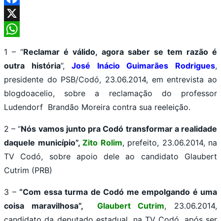
Facebook
X
WhatsApp
1 – “
Reclamar é válido, agora saber se tem razão é
outra história
”,
José Inácio Guimarães Rodrigues
,
presidente do PSB/Codó, 23.06.2014, em entrevista ao
blogdoacelio, sobre a reclamação do professor
Ludendorf Brandão Moreira contra sua reeleição.
2 – “
Nós vamos junto pra Codó transformar a realidade
daquele município”,
Zito Rolim
, prefeito, 23.06.2014, na
TV Codó, sobre apoio dele ao candidato Glaubert
Cutrim (PRB)
3 –
“Com essa turma de Codó me empolgando é uma
coisa maravilhosa”,
Glaubert Cutrim
, 23.06.2014,
candidato da deputado estadual, na TV Codó, após ser