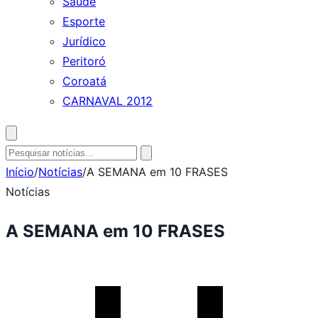
Saúde
Esporte
Jurídico
Peritoró
Coroatá
CARNAVAL 2012
Abrir
busca
Pesquisar
por:
Início
/
Notícias
/
A SEMANA em 10 FRASES
Notícias
A SEMANA em 10 FRASES