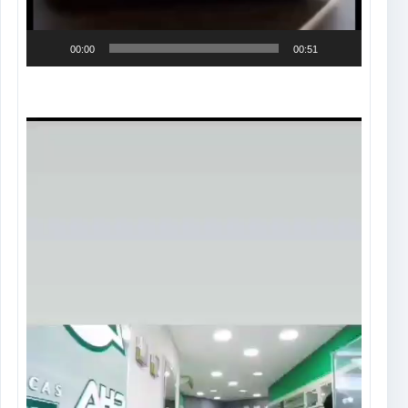
00:00
00:51
Tocador
de
vídeo