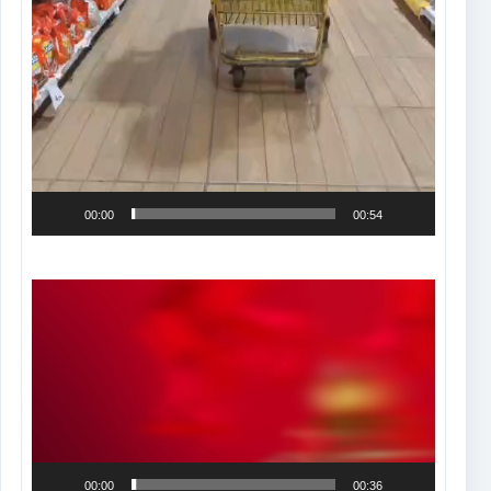
00:00
00:54
Tocador
de
vídeo
00:00
00:36