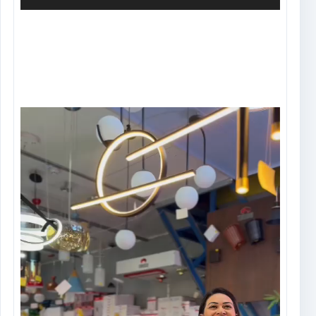
Tocador
de
vídeo