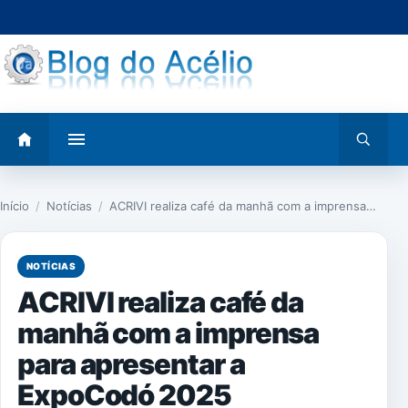
Pular
para
o
conteúdo
Abrir
Abrir
menu
busca
Início
/
Notícias
/
ACRIVI realiza café da manhã com a imprensa…
NOTÍCIAS
ACRIVI realiza café da
manhã com a imprensa
para apresentar a
ExpoCodó 2025