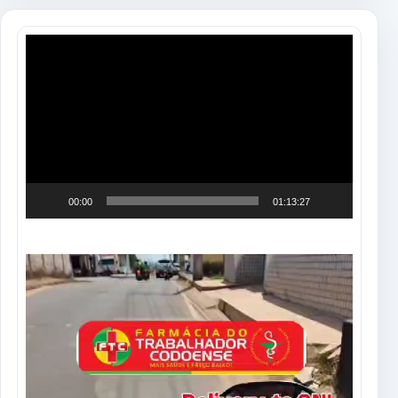
Tocador
de
vídeo
00:00
01:13:27
Tocador
de
vídeo