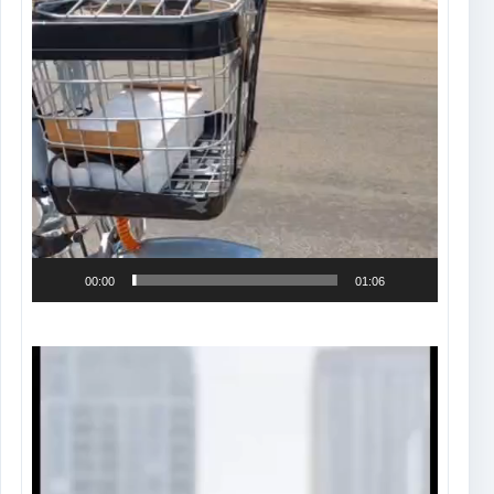
00:00
01:06
Tocador
de
vídeo