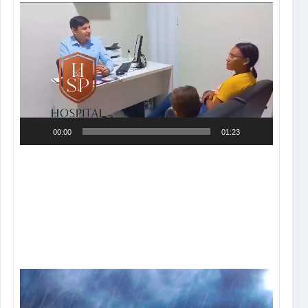
Tocador
de
vídeo
00:00
01:23
Tocador
de