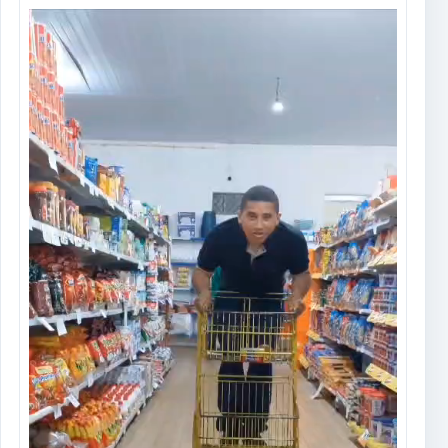
Tocador
de
vídeo