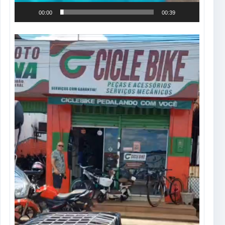
00:00
00:39
Tocador
de
vídeo