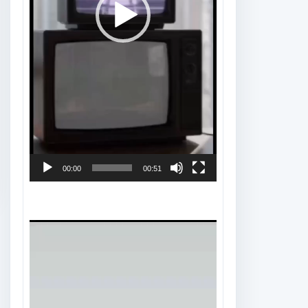
00:00
00:51
Tocador
de
vídeo