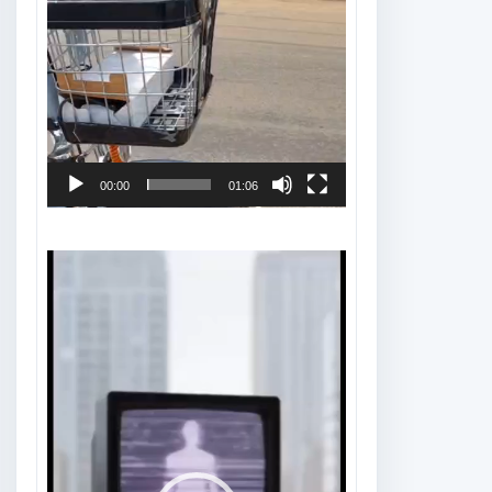
00:00
01:06
Tocador
de
vídeo