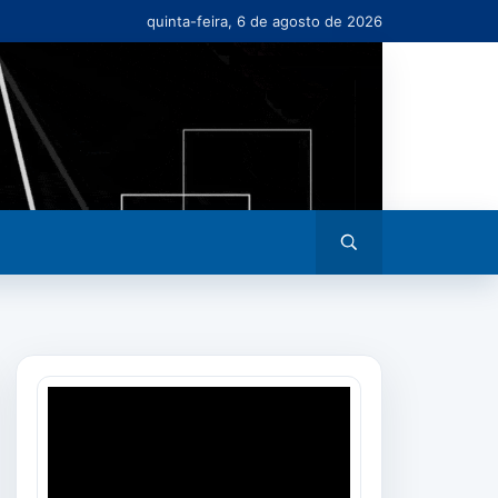
quinta-feira, 6 de agosto de 2026
Abrir
busca
Tocador
de
vídeo