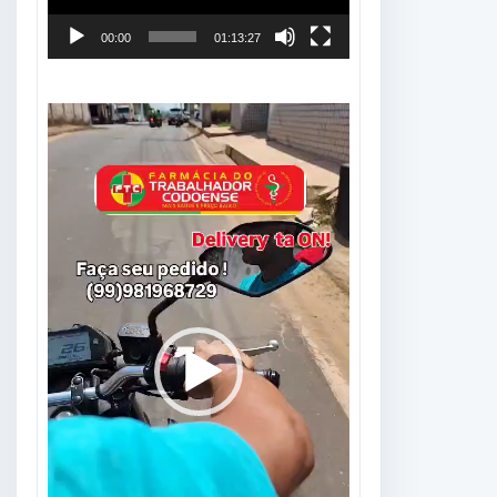
00:00
01:13:27
Tocador
de
vídeo