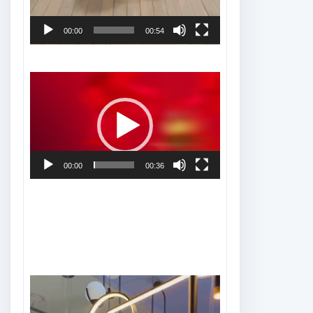
00:00
00:54
Tocador
de
vídeo
00:00
00:36
Tocador
de