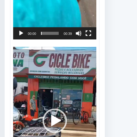
00:00
00:39
Tocador
de
vídeo