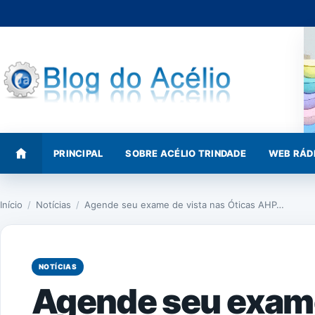
Pular
para
o
conteúdo
PRINCIPAL
SOBRE ACÉLIO TRINDADE
WEB RÁD
Início
/
Notícias
/
Agende seu exame de vista nas Óticas AHP…
NOTÍCIAS
Agende seu exame