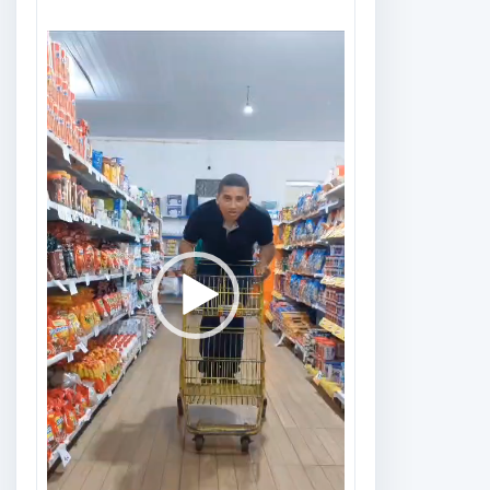
Tocador
de
vídeo