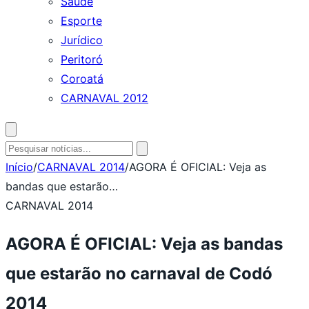
Saúde
Esporte
Jurídico
Peritoró
Coroatá
CARNAVAL 2012
Abrir
busca
Pesquisar
por:
Início
/
CARNAVAL 2014
/
AGORA É OFICIAL: Veja as
bandas que estarão…
CARNAVAL 2014
AGORA É OFICIAL: Veja as bandas
que estarão no carnaval de Codó
2014