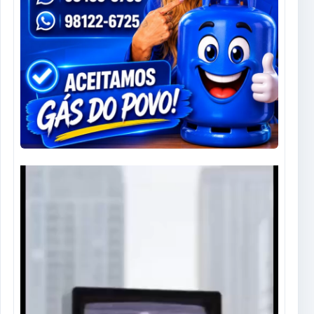
Tocador
de
vídeo