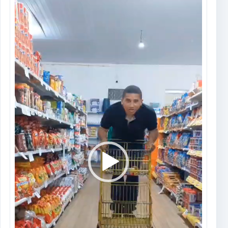
Tocador
de
vídeo