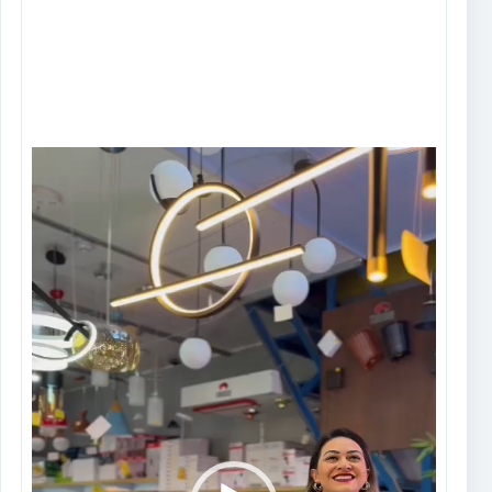
Tocador
de
vídeo