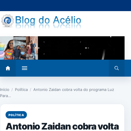
Pular
para
o
conteúdo
Abrir
Abrir
menu
busca
Início
/
Política
/
Antonio Zaidan cobra volta do programa Luz
Para…
POLÍTICA
Antonio Zaidan cobra volta