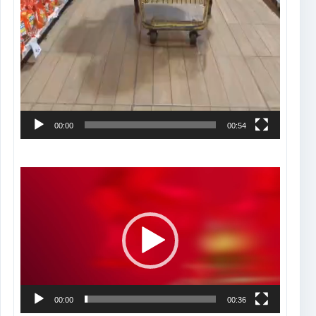
00:00
00:54
Tocador
de
vídeo
00:00
00:36