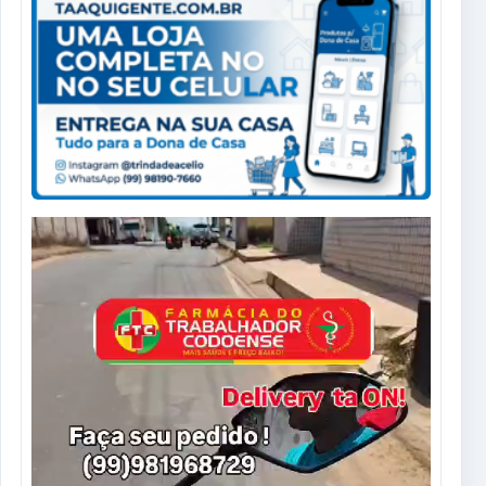
Tocador
de
vídeo