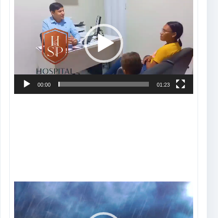
de
vídeo
00:00
01:23
Tocador
de
vídeo