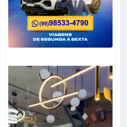
Tocador
de
vídeo