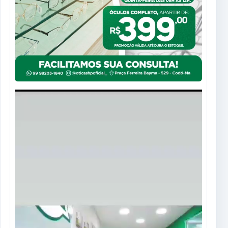
Tocador
de
vídeo