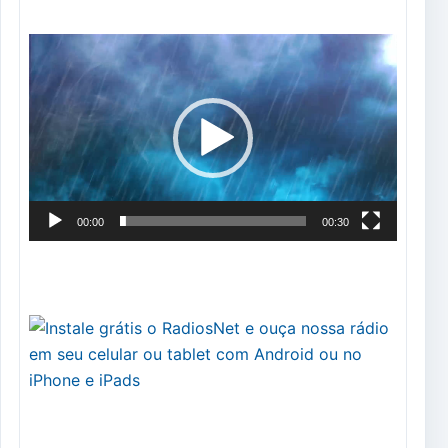
Tocador
de
vídeo
00:00
00:30