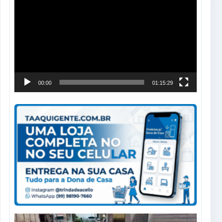
de
vídeo
00:00
01:15:29
Tocador