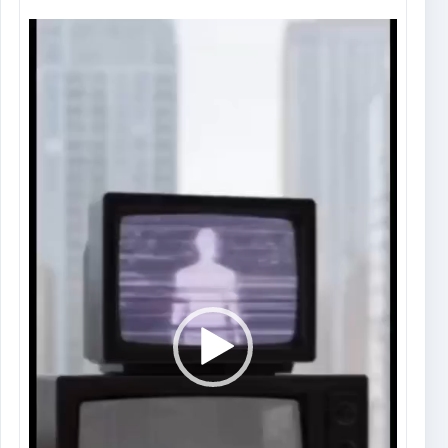
Tocador
de
vídeo