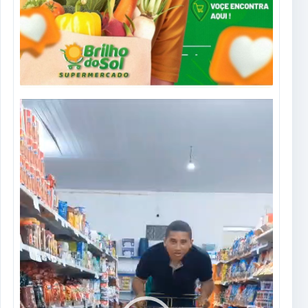
Tocador
de
vídeo