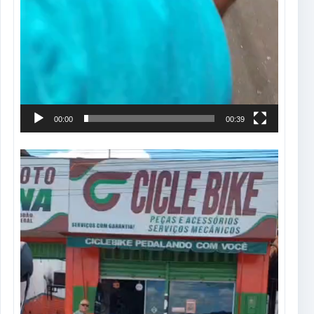
00:00
00:39
Tocador
de
vídeo