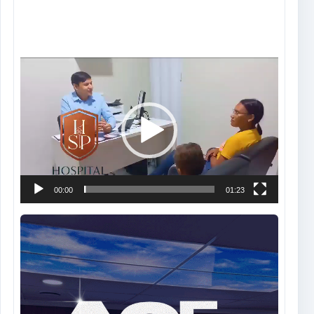
Tocador
de
vídeo
00:00
01:23