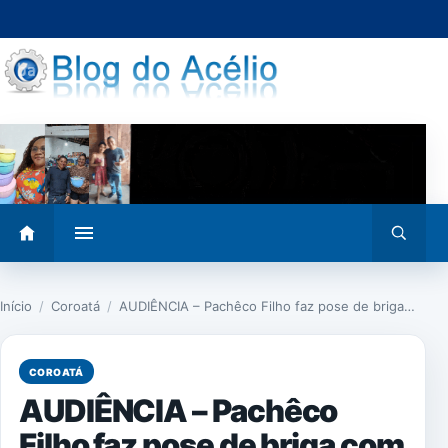
Pular
para
o
conteúdo
Abrir
Abrir
menu
busca
Início
/
Coroatá
/
AUDIÊNCIA – Pachêco Filho faz pose de briga…
COROATÁ
AUDIÊNCIA – Pachêco
Filho faz pose de briga com