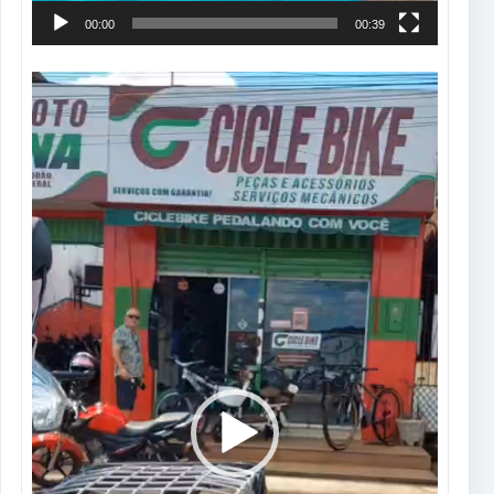
00:00
00:39
Tocador
de
vídeo