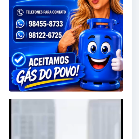
Tocador
de
vídeo