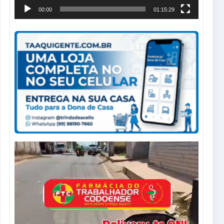
00:00
01:15:29
Tocador
de
vídeo