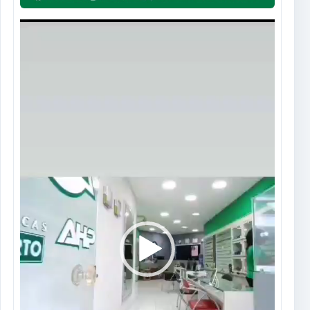
Tocador
de
vídeo