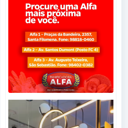
Tocador
de
vídeo