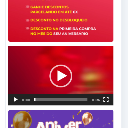
Tocador
de
vídeo
00:00
00:36