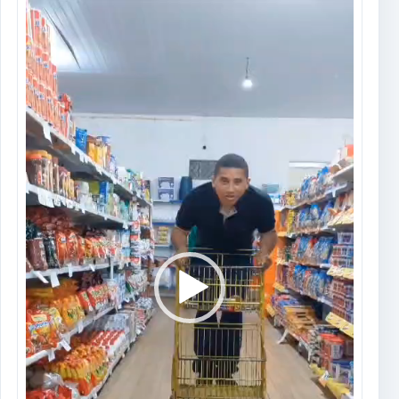
Tocador
de
vídeo