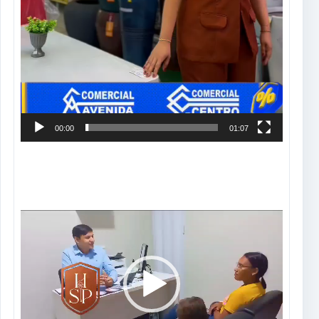
00:00
01:07
Tocador
de
vídeo