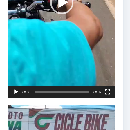
00:00
00:39
Tocador
de
vídeo