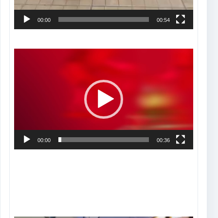
00:00
00:54
Tocador
de
vídeo
00:00
00:36