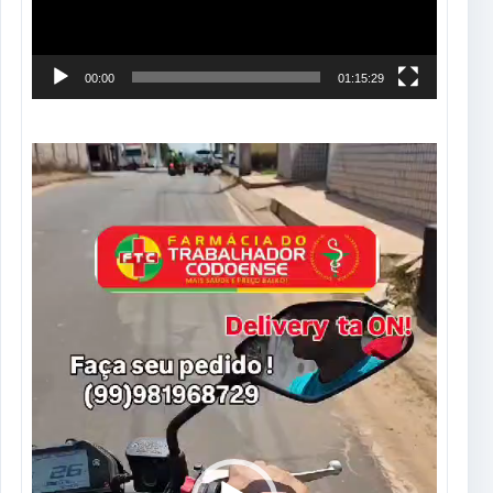
00:00
01:15:29
Tocador
de
vídeo