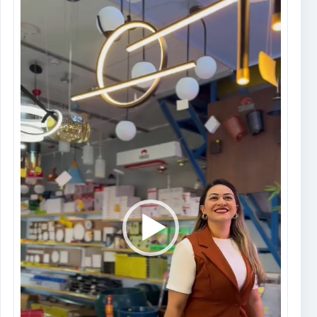
Tocador
de
vídeo