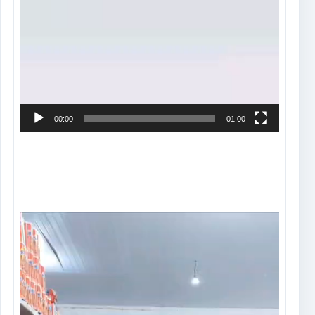
00:00
01:00
Tocador
de
vídeo