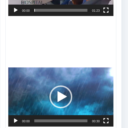
00:00
01:23
Tocador
de
vídeo
00:00
00:30