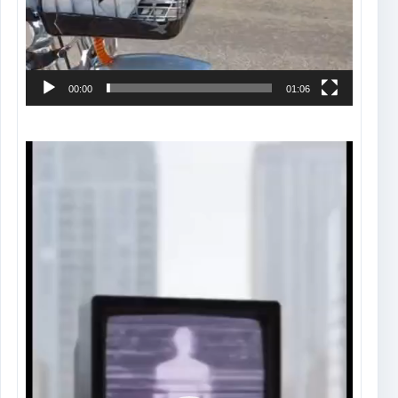
00:00
01:06
Tocador
de
vídeo