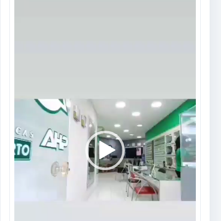
de
vídeo