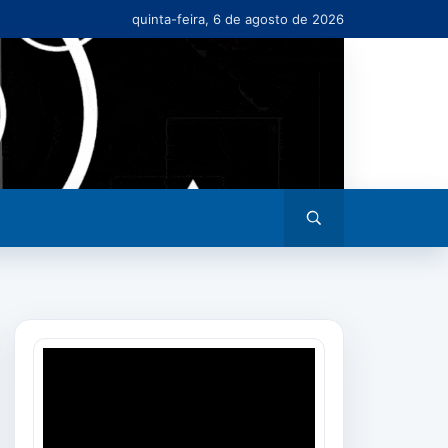
quinta-feira, 6 de agosto de 2026
Abrir
busca
Tocador
de
vídeo