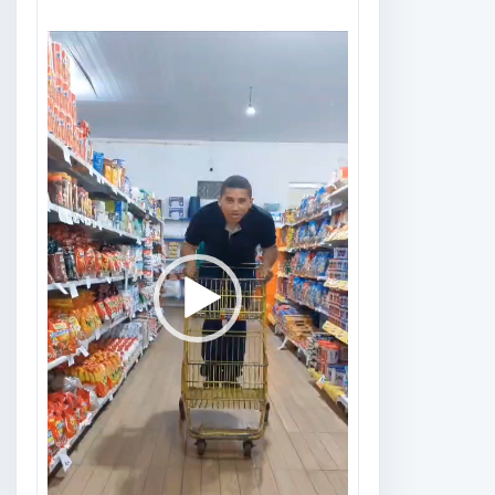
Tocador
de
vídeo