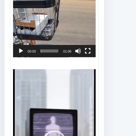
00:00
01:06
Tocador
de
vídeo