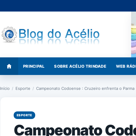
Pular
para
o
conteúdo
PRINCIPAL
SOBRE ACÉLIO TRINDADE
WEB RÁD
Início
/
Esporte
/
Campeonato Codoense : Cruzeiro enfrenta o Parma
ESPORTE
Campeonato Codo