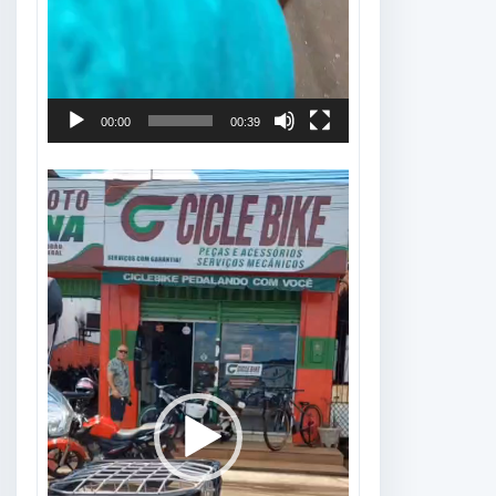
00:00
00:39
Tocador
de
vídeo