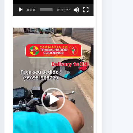
00:00
01:13:27
Tocador
de
vídeo