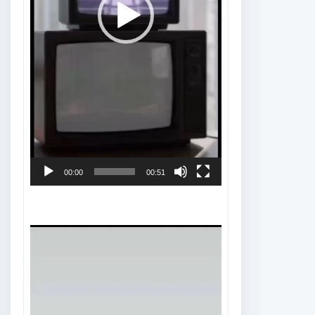
00:00
00:51
Tocador
de
vídeo