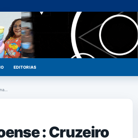
IO
EDITORIAS
 na…
ense : Cruzeiro