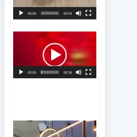
00:00
00:54
Tocador
de
vídeo
00:00
00:36
Tocador
de