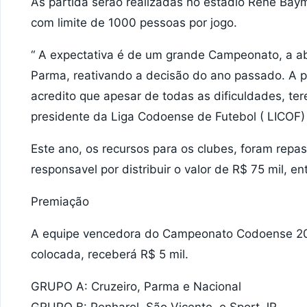
As partida serão realizadas no estádio Renê Bay
com limite de 1000 pessoas por jogo.
“ A expectativa é de um grande Campeonato, a ab
Parma, reativando a decisão do ano passado. A p
acredito que apesar de todas as dificuldades, t
presidente da Liga Codoense de Futebol ( LICOF) 
Este ano, os recursos para os clubes, foram repa
responsavel por distribuir o valor de R$ 75 mil, en
Premiação
A equipe vencedora do Campeonato Codoense 202
colocada, receberá R$ 5 mil.
GRUPO A: Cruzeiro, Parma e Nacional
GRUPO B: Penharol, São Vicente, e Sport JR