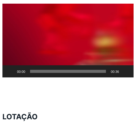
Tocador
de
vídeo
00:00
00:36
LOTAÇÃO