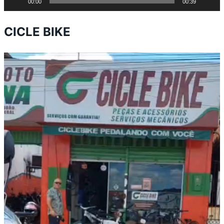
00:00
00:39
CICLE BIKE
Tocador
de
vídeo