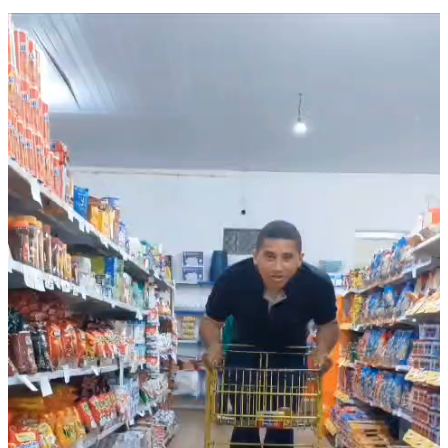
Tocador
de
vídeo