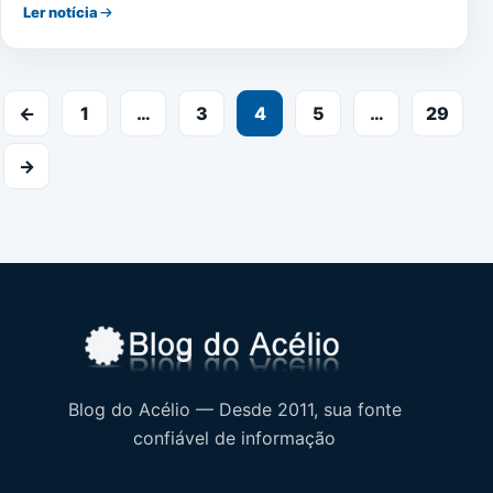
Ler notícia
Paginação
←
1
…
3
4
5
…
29
de
→
posts
Blog do Acélio — Desde 2011, sua fonte
confiável de informação