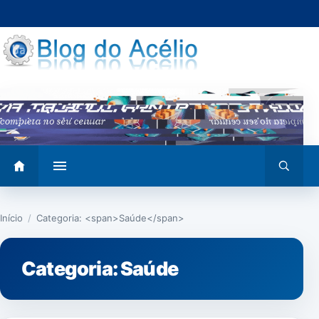
Pular
para
o
conteúdo
Abrir
Abrir
menu
busca
Início
/
Categoria: <span>Saúde</span>
Categoria:
Saúde
SAÚDE