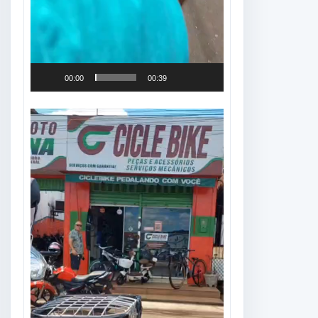
00:00
00:39
Tocador
de
vídeo