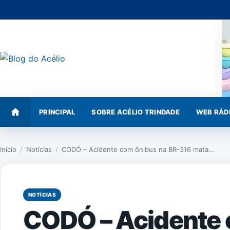
Pular
para
o
conteúdo
PRINCIPAL
SOBRE ACÉLIO TRINDADE
WEB RÁD
Início
/
Notícias
/
CODÓ – Acidente com ônibus na BR-316 mata…
NOTÍCIAS
CODÓ – Acidente 