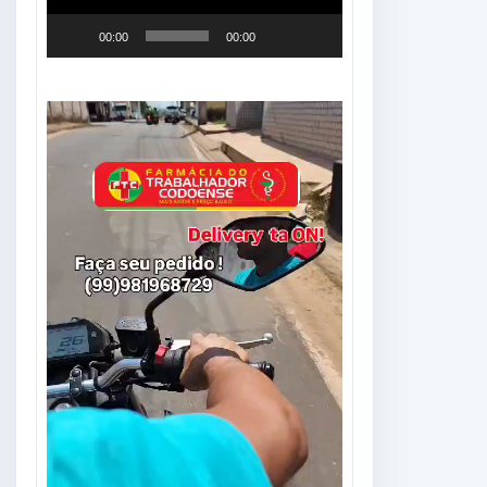
00:00
00:00
Tocador
de
vídeo