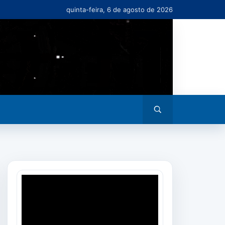
quinta-feira, 6 de agosto de 2026
Abrir
busca
Tocador
de
vídeo