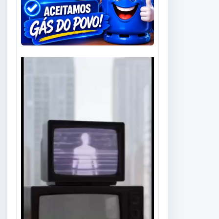
Tocador
de
vídeo