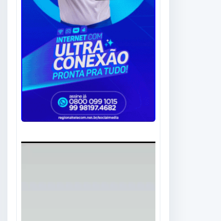
Tocador
de
vídeo