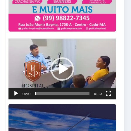
Tocador
de
vídeo
00:00
01:23