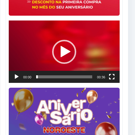
Tocador
de
vídeo
00:00
00:36