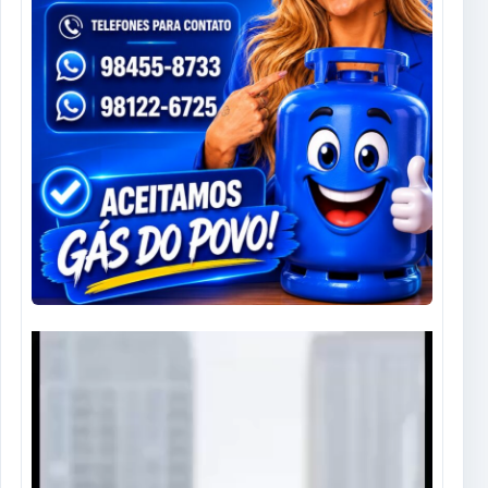
Tocador
de
vídeo