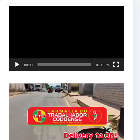
Tocador
de
vídeo
00:00
01:15:29
Tocador
de
vídeo