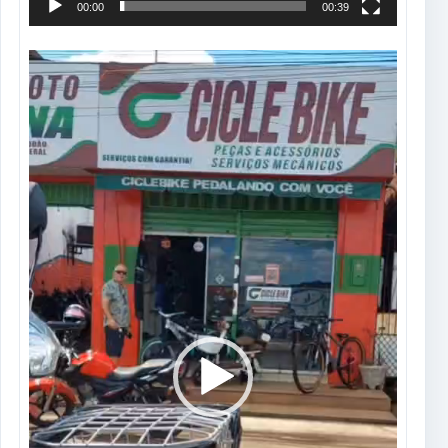
00:00
00:39
Tocador
de
vídeo