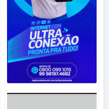
Tocador
de
vídeo