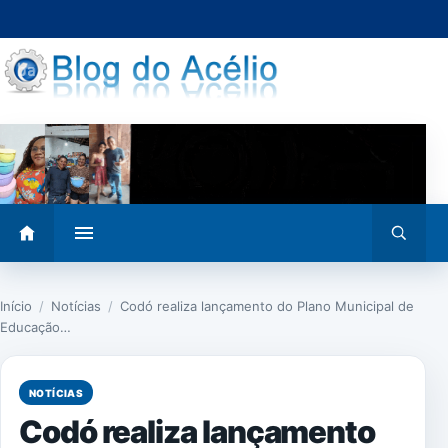
Pular
para
o
conteúdo
Abrir
Abrir
menu
busca
Início
/
Notícias
/
Codó realiza lançamento do Plano Municipal de
Educação…
NOTÍCIAS
Codó realiza lançamento