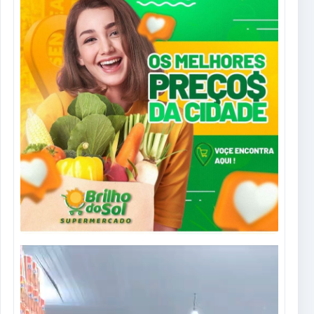
Tocador
de
vídeo