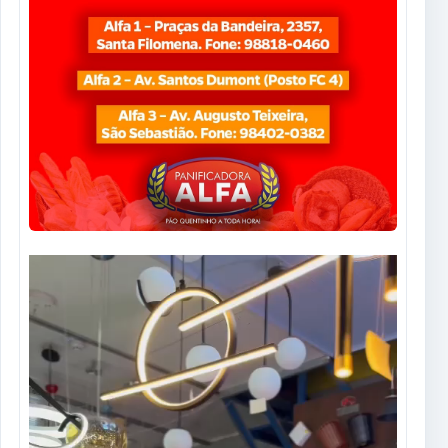
Tocador
de
vídeo