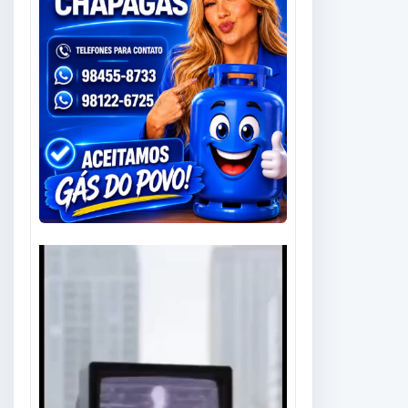
Tocador
de
vídeo