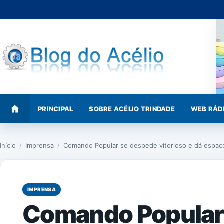
Pular
para
o
conteúdo
PRINCIPAL
SOBRE ACÉLIO TRINDADE
WEB RÁD
Início
/
Imprensa
/
Comando Popular se despede vitorioso e dá espa
IMPRENSA
Comando Popular