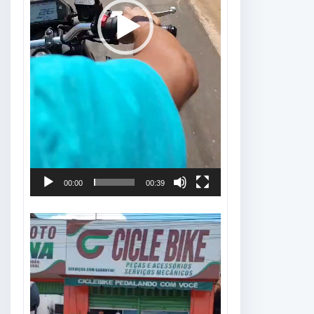
00:00
00:39
Tocador
de
vídeo