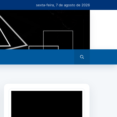
sexta-feira, 7 de agosto de 2026
Abrir
busca
Tocador
de
vídeo