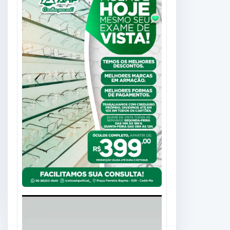
Tocador
de
vídeo