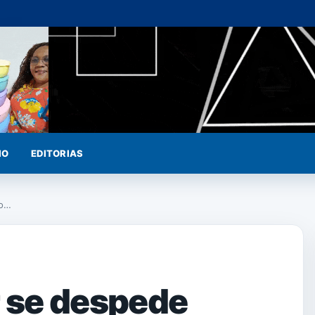
IO
EDITORIAS
ço…
 se despede