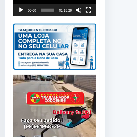
00:00
01:15:29
Tocador
de
vídeo