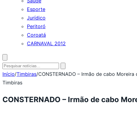
Saúde
Esporte
Jurídico
Peritoró
Coroatá
CARNAVAL 2012
Abrir
busca
Pesquisar
por:
Início
/
Timbiras
/
CONSTERNADO – Irmão de cabo Moreira d
Timbiras
CONSTERNADO – Irmão de cabo Moreir