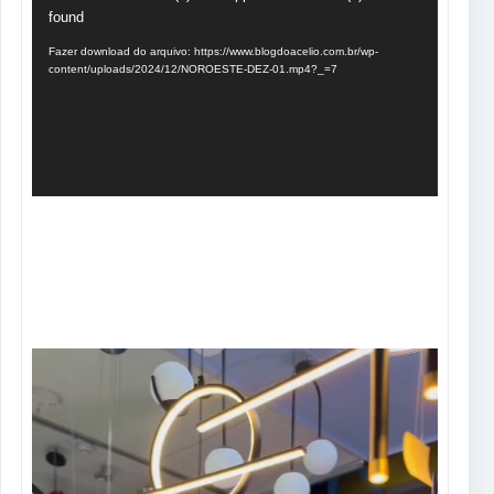
de
found
vídeo
Fazer download do arquivo: https://www.blogdoacelio.com.br/wp-
content/uploads/2024/12/NOROESTE-DEZ-01.mp4?_=7
Tocador
de
vídeo