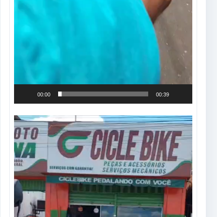
00:00
00:39
Tocador
de
vídeo