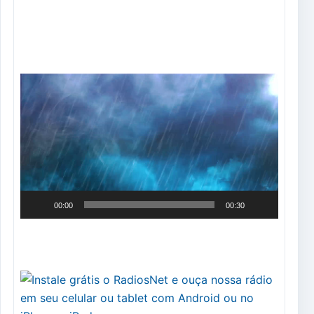
Tocador
de
vídeo
00:00
00:30