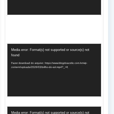
Tocador
Media error: Format(s) not supported or source(s) not
de
found
vídeo
Fazer download do arquivo: https://www.blogdoacelio.com.br/wp-
content/uploads/2026/03/brilho-do-sol.mp4?_=6
Tocador
Media error: Format(s) not supported or source(s) not