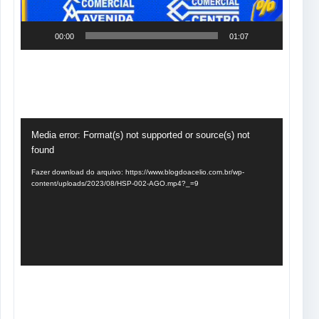
00:00
01:07
Tocador
Media error: Format(s) not supported or source(s) not
de
found
vídeo
Fazer download do arquivo: https://www.blogdoacelio.com.br/wp-
content/uploads/2023/08/HSP-002-AGO.mp4?_=9