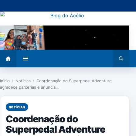
Pular
para
o
conteúdo
Abrir
Abrir
menu
busca
Início
/
Notícias
/
Coordenação do Superpedal Adventure
agradece parcerias e anuncia…
NOTÍCIAS
Coordenação do
Superpedal Adventure