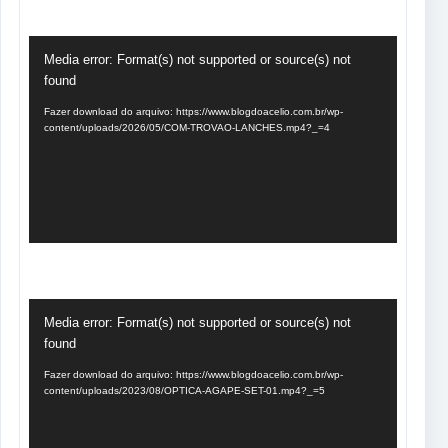
Tocador
Media error: Format(s) not supported or source(s) not
de
found
vídeo
Fazer download do arquivo: https://www.blogdoacelio.com.br/wp-
content/uploads/2026/05/COM-TROVAO-LANCHES.mp4?_=4
Tocador
Media error: Format(s) not supported or source(s) not
de
found
vídeo
Fazer download do arquivo: https://www.blogdoacelio.com.br/wp-
content/uploads/2023/08/OPTICA-AGAPE-SET-01.mp4?_=5