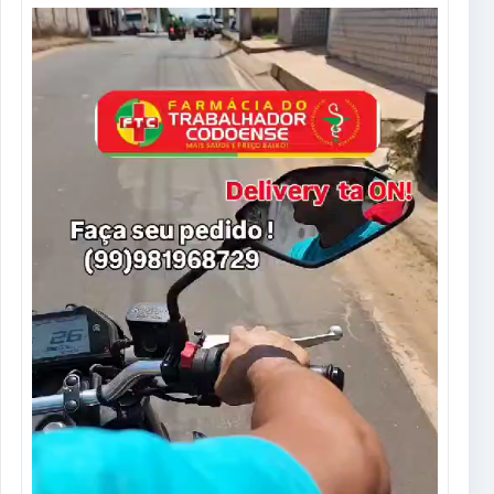
Tocador
de
vídeo