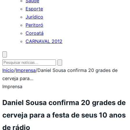
Saúde
Esporte
Jurídico
Peritoró
Coroatá
CARNAVAL 2012
Abrir
busca
Pesquisar
por:
Início
/
Imprensa
/
Daniel Sousa confirma 20 grades de
cerveja para…
Imprensa
Daniel Sousa confirma 20 grades de
cerveja para a festa de seus 10 anos
de rádio