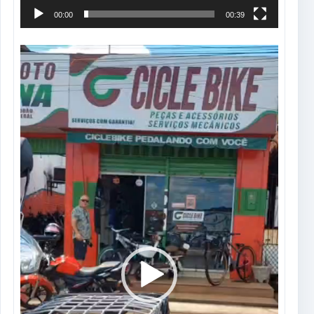
00:00
00:39
Tocador
de
vídeo