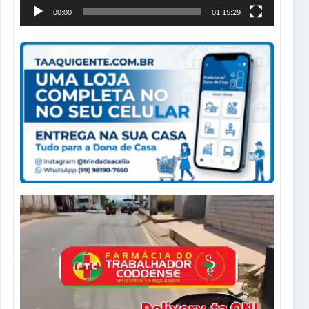
00:00
01:15:29
Tocador
de
vídeo