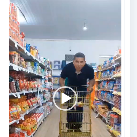
Tocador
de
vídeo