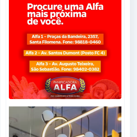
Tocador
de
vídeo