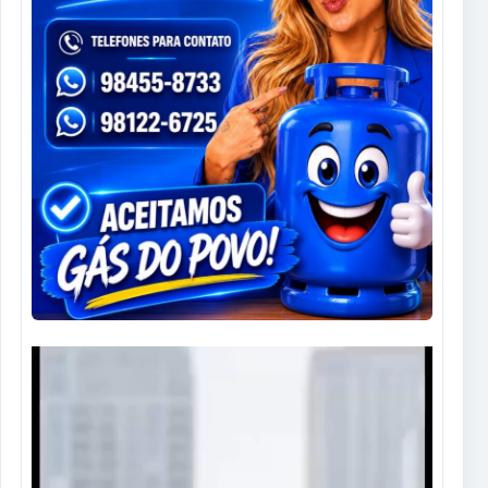
Tocador
de
vídeo