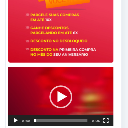
Tocador
de
vídeo
00:00
00:36