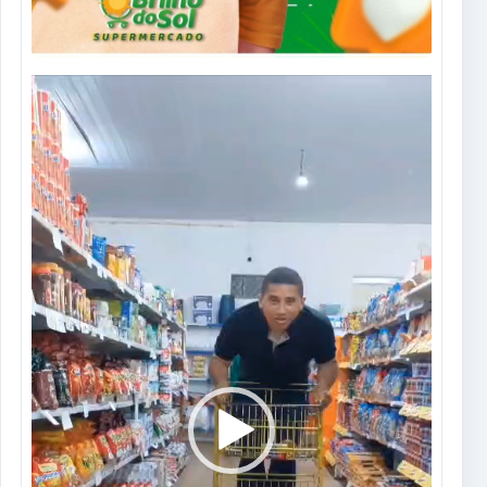
Tocador
de
vídeo