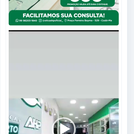
Tocador
de
vídeo