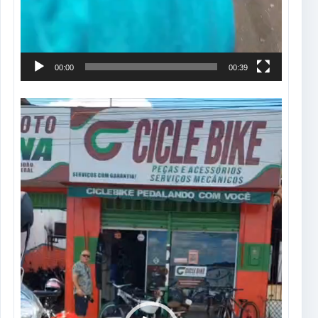
00:00
00:39
Tocador
de
vídeo