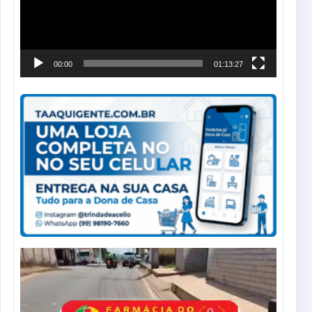
00:00
01:13:27
Tocador
de
vídeo