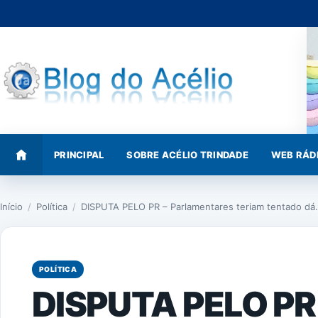
Pular
para
o
conteúdo
PRINCIPAL
SOBRE ACÉLIO TRINDADE
WEB RÁD
Início
/
Política
/
DISPUTA PELO PR – Parlamentares teriam tentado d
POLÍTICA
DISPUTA PELO PR 