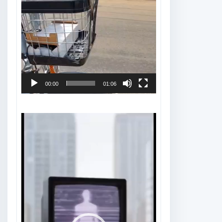
00:00
01:06
Tocador
de
vídeo