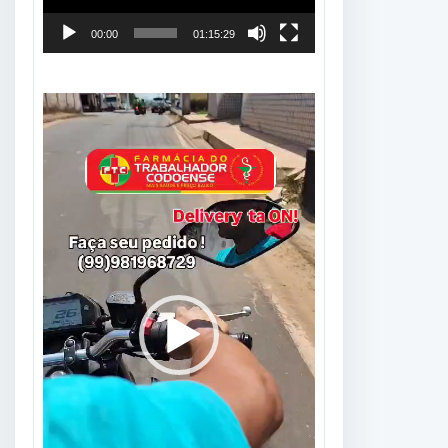
00:00
01:15:29
Tocador
de
vídeo