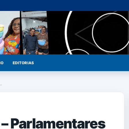
IO
EDITORIAS
á…
– Parlamentares