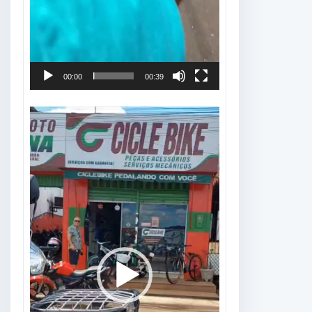
00:00
00:39
Tocador
de
vídeo