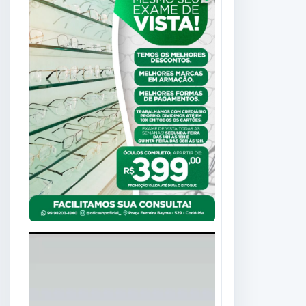
Tocador
de
vídeo