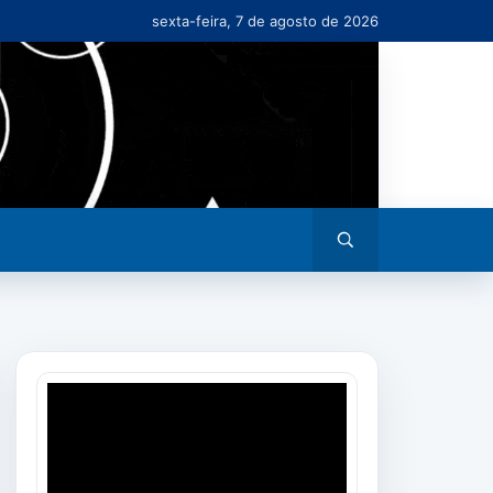
sexta-feira, 7 de agosto de 2026
Abrir
busca
Tocador
de
vídeo