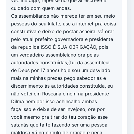
vez lhe digo, repense no que Sr escreve e
cuidado com quem andas.
Os assemblianos não merece ter em seu meio
pessoas do seu kilate, use a internet pra coisa
construtiva e deixe de postar asneira, vá orar
pelo atual prefeito governadora e presidente
da republica ISSO É SUA OBRIGAÇÃO, pois
um verdadeiro assembleiano ora pelas
autoridades constituídas,(fui da assembleia
de Deus por 17 anos) hoje sou um desviado
mais na minhas preces peço sabedorias e
discernimento às autoridades constituída, eu
não votei em Roseana e nem na presidente
Dilma nem por isso achincalho ambas
faça isso e deixe de ser invejoso, ore por
você mesmo pra tirar do teu coração esse
satanás que ta te fazendo ser uma pessoa
maldosa vá no circulo de oração e peça