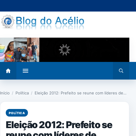
Pular
para
o
conteúdo
Abrir
Abrir
menu
busca
Início
/
Política
/
Eleição 2012: Prefeito se reune com líderes de…
POLÍTICA
Eleição 2012: Prefeito se
reune com líderes de