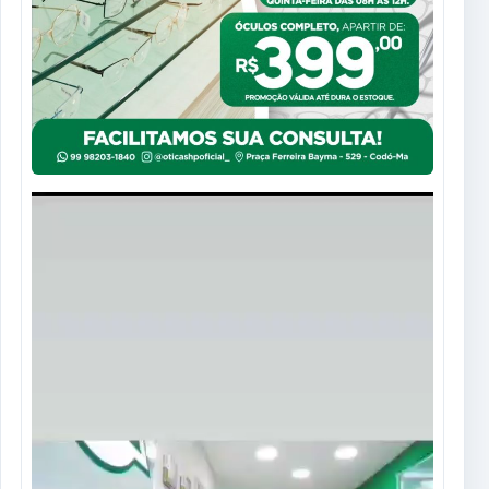
Tocador
de
vídeo