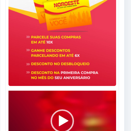
Tocador
de
vídeo