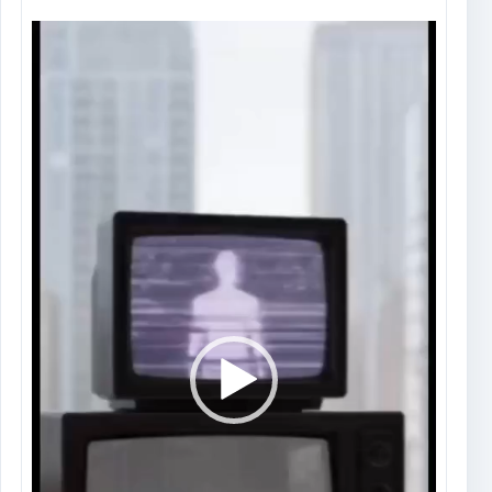
Tocador
de
vídeo