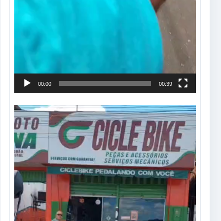
00:00
00:39
Tocador
de
vídeo