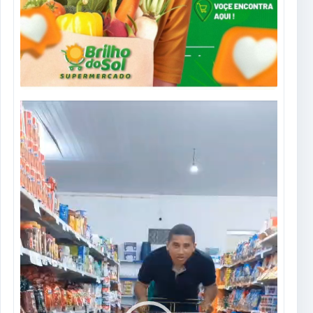
Tocador
de
vídeo