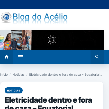
Pular
para
o
conteúdo
Abrir
Abrir
menu
busca
Início
/
Notícias
/
Eletricidade dentro e fora de casa – Equatorial…
NOTÍCIAS
Eletricidade dentro e fora
de casa – Equatorial