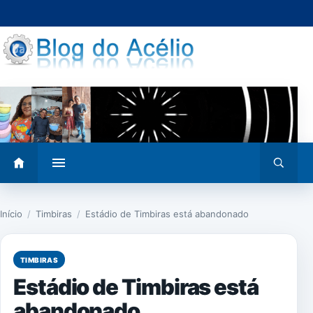
Pular
para
o
conteúdo
Abrir
Abrir
menu
busca
Início
/
Timbiras
/
Estádio de Timbiras está abandonado
TIMBIRAS
Estádio de Timbiras está
abandonado