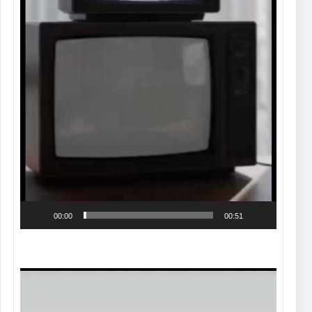
00:00
00:51
Tocador
de