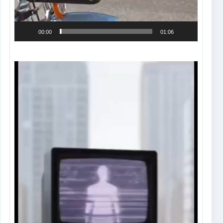
00:00
01:06
Tocador
de
vídeo