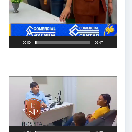
00:00
01:07
Tocador
de
vídeo