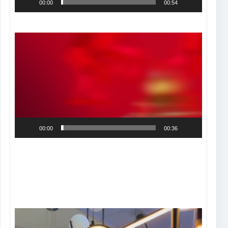
00:00
00:54
Tocador
de
vídeo
00:00
00:36
Tocador
de