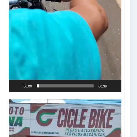
00:00
00:39
Tocador
de
vídeo