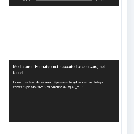
00:00
01:23
Tocador
Media error: Format(s) not supported or source(s) not
de
found
vídeo
Fazer download do arquivo: https://www.blogdoacelio.com.br/wp-
content/uploads/2026/07/PARAIBA-03.mp4?_=10