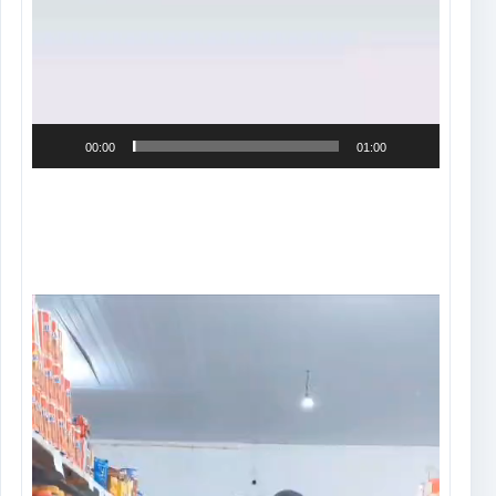
00:00
01:00
Tocador
de
vídeo