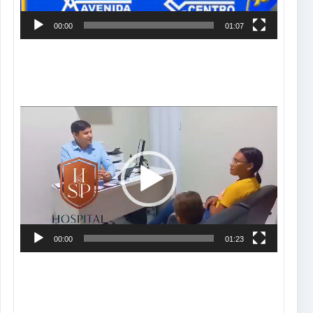
00:00
01:07
Tocador
de
vídeo
00:00
01:23