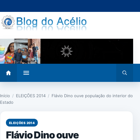
Pular
para
o
conteúdo
Abrir
Abrir
menu
busca
Início
/
ELEIÇÕES 2014
/
Flávio Dino ouve população do interior do
Estado
ELEIÇÕES 2014
Flávio Dino ouve