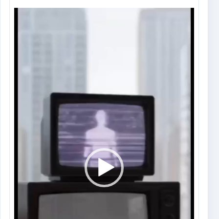
Tocador
de
vídeo