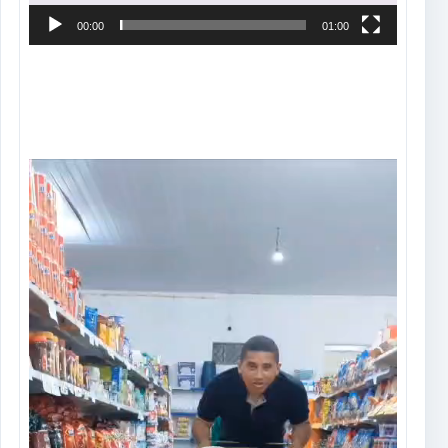
00:00
01:00
Tocador
de
vídeo