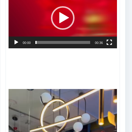
vídeo
00:00
00:36
Tocador
de
vídeo