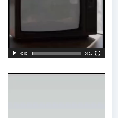
00:00
00:51
Tocador
de
vídeo