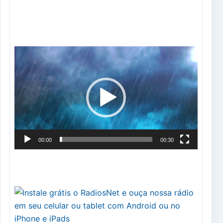
Tocador
de
vídeo
00:00
00:30