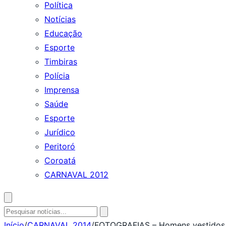
Política
Notícias
Educação
Esporte
Timbiras
Polícia
Imprensa
Saúde
Esporte
Jurídico
Peritoró
Coroatá
CARNAVAL 2012
Abrir
busca
Pesquisar
por:
Início
/
CARNAVAL 2014
/
FOTOGRAFIAS – Homens vestidos 