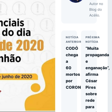
Autor no
Blog do
Acélio.
NOTÍCIA
PRÓXIMA
ANTERIOR
NOTÍCIA
CODÓ
“Muita
chega
propaganda
a
e
60
enganação”,
mortos
afirma
por
César
CORONAVÍRUS
Pires
sobre
rede
para