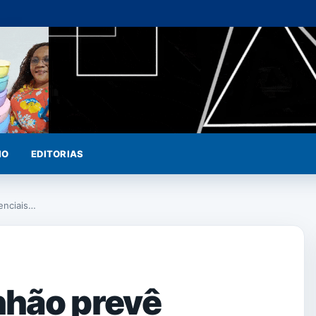
IO
EDITORIAS
enciais…
nhão prevê