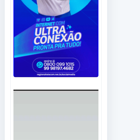
Tocador
de
vídeo