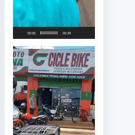
00:00
00:39
Tocador
de
vídeo