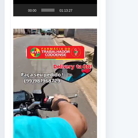
00:00
01:13:27
Tocador
de
vídeo