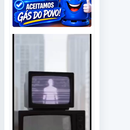
Tocador
de
vídeo