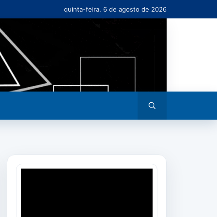
quinta-feira, 6 de agosto de 2026
Abrir
busca
Tocador
de
vídeo