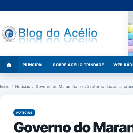
Pular
para
o
conteúdo
PRINCIPAL
SOBRE ACÉLIO TRINDADE
WEB RÁD
Início
/
Notícias
/
Governo do Maranhão prevê retorno das aulas pres
NOTÍCIAS
Governo do Mara