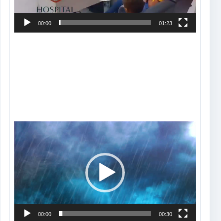
00:00
01:23
Tocador
de
vídeo
00:00
00:30