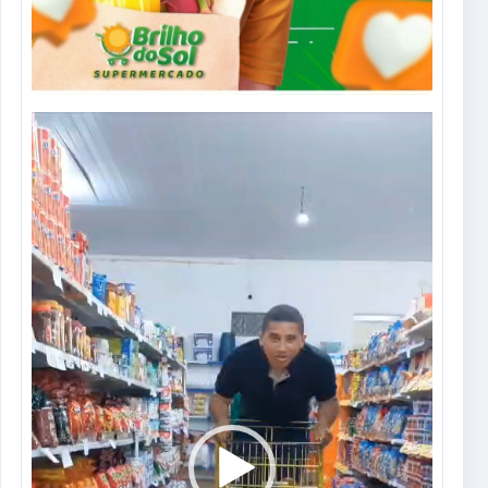
Tocador
de
vídeo