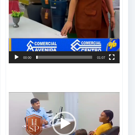
00:00
01:07
Tocador
de
vídeo