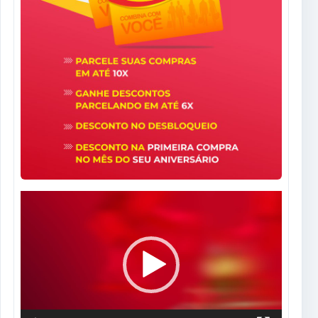
Tocador
de
vídeo