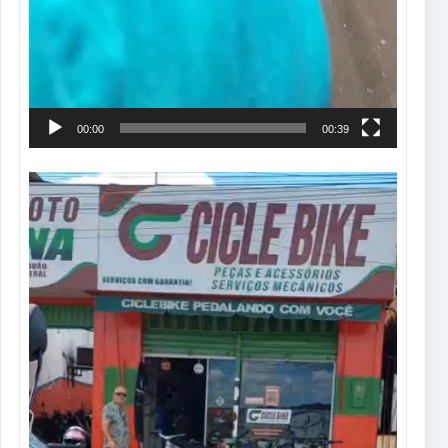
00:00
00:39
Tocador
de
vídeo