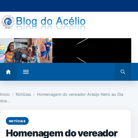
Pular
para
o
conteúdo
Abrir
Abrir
menu
busca
Início
/
Notícias
/
Homenagem do vereador Araújo Neto ao Dia
dos…
NOTÍCIAS
Homenagem do vereador