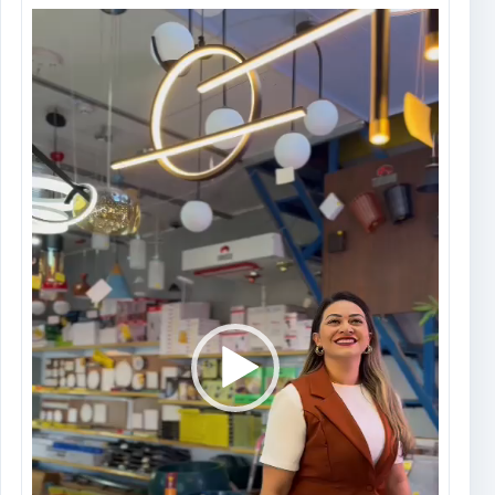
Tocador
de
vídeo