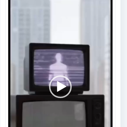
de
vídeo